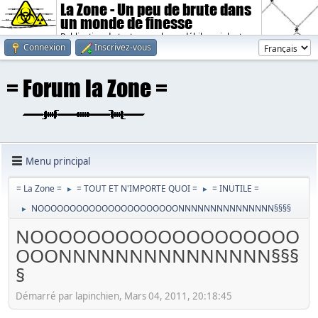
La Zone - Un peu de brute dans
un monde de finesse
Publication de textes sombres, débiles, violents.
Connexion
Inscrivez-vous
Menu principal
= La Zone =
= TOUT ET N'IMPORTE QUOI =
= INUTILE =
►
►
NOOOOOOOOOOOOOOOOOOOOOONNNNNNNNNNNNNNN§§§§
►
NOOOOOOOOOOOOOOOOOOO
OOONNNNNNNNNNNNNNN§§§
§
Démarré par lapinchien, Mars 04, 2011, 20:18:45