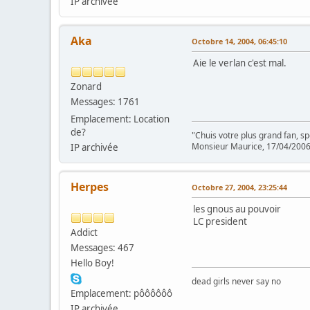
IP archivée
Aka
Octobre 14, 2004, 06:45:10
Aie le verlan c'est mal.
Zonard
Messages: 1761
Emplacement: Location
de?
"Chuis votre plus grand fan, s
Monsieur Maurice, 17/04/200
IP archivée
Herpes
Octobre 27, 2004, 23:25:44
les gnous au pouvoir
LC president
Addict
Messages: 467
Hello Boy!
dead girls never say no
Emplacement: pôôôôôô
IP archivée