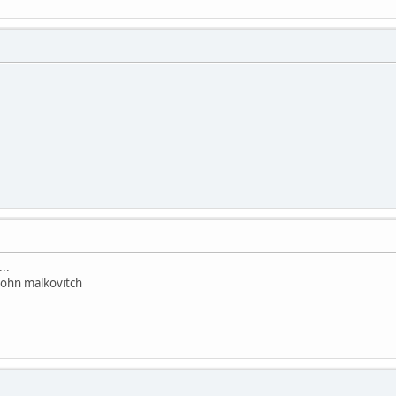
..
 john malkovitch