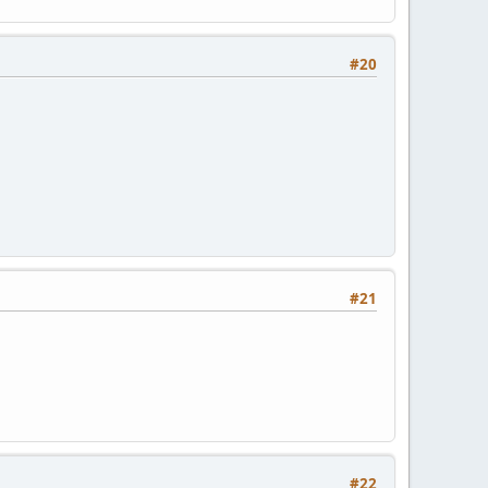
#20
#21
#22