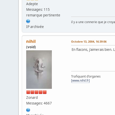
Adepte
Messages: 115
remarque pertinente
il y a une connerie que je croya
IP archivée
nihil
Octobre 13, 2004, 16:39:06
(void)
En flacons, j'aimerais bie
Trafiquant d'organes
[www.nihil.fr]
Zonard
Messages: 4667