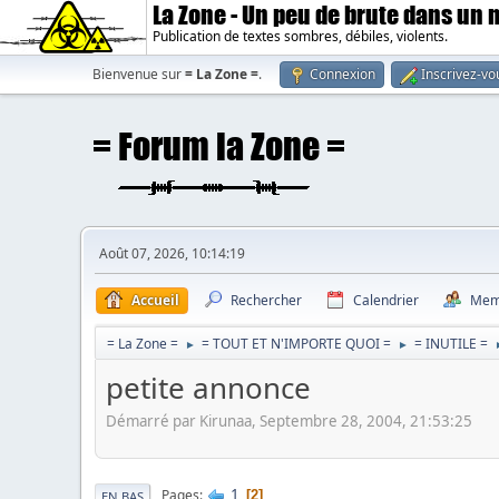
La Zone - Un peu de brute dans un
Publication de textes sombres, débiles, violents.
Bienvenue sur
= La Zone =
.
Connexion
Inscrivez-vo
Août 07, 2026, 10:14:19
Accueil
Rechercher
Calendrier
Mem
= La Zone =
= TOUT ET N'IMPORTE QUOI =
= INUTILE =
►
►
petite annonce
Démarré par Kirunaa, Septembre 28, 2004, 21:53:25
1
Pages
2
EN BAS