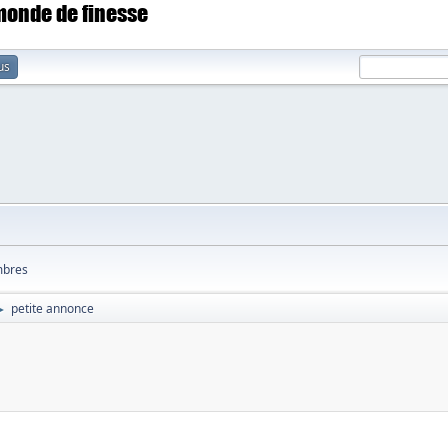
 monde de finesse
us
bres
petite annonce
►