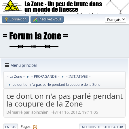
La Zone - Un peu de brute dans
un monde de finesse
Publication de textes sombres, débiles, violents.
Connexion
Inscrivez-vous
Menu principal
= La Zone =
= PROPAGANDE =
= INITIATIVES =
►
►
ce dont on n'a pas parlé pendant la coupure de la Zone
►
ce dont on n'a pas parlé pendant
la coupure de la Zone
Démarré par lapinchien, Février 16, 2012, 19:11:05
Pages
1
EN BAS
ACTIONS DE L'UTILISATEUR