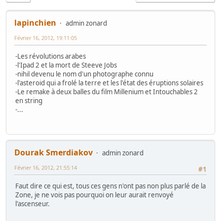
lapinchien
admin zonard
Février 16, 2012, 19:11:05
-Les révolutions arabes
-l'Ipad 2 et la mort de Steeve Jobs
-nihil devenu le nom d'un photographe connu
-l'asteroid qui a frolé la terre et les l'état des éruptions solaires
-Le remake à deux balles du film Millenium et Intouchables 2
en string
-...
Dourak Smerdiakov
admin zonard
Février 16, 2012, 21:55:14
#1
Faut dire ce qui est, tous ces gens n'ont pas non plus parlé de la
Zone, je ne vois pas pourquoi on leur aurait renvoyé
l'ascenseur.