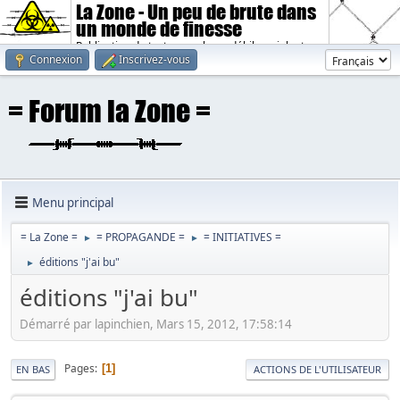
La Zone - Un peu de brute dans
un monde de finesse
Publication de textes sombres, débiles, violents.
Connexion
Inscrivez-vous
Menu principal
= La Zone =
= PROPAGANDE =
= INITIATIVES =
►
►
éditions "j'ai bu"
►
éditions "j'ai bu"
Démarré par lapinchien, Mars 15, 2012, 17:58:14
Pages
1
EN BAS
ACTIONS DE L'UTILISATEUR