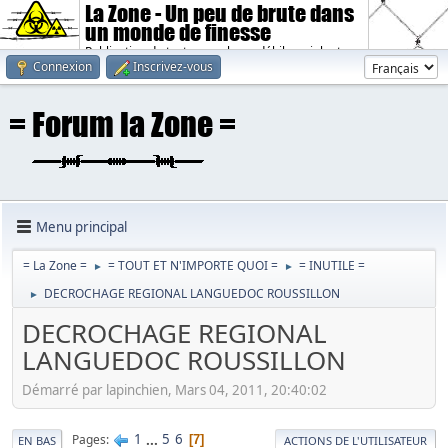
La Zone - Un peu de brute dans
un monde de finesse
Publication de textes sombres, débiles, violents.
Connexion
Inscrivez-vous
Menu principal
= La Zone =
= TOUT ET N'IMPORTE QUOI =
= INUTILE =
►
►
DECROCHAGE REGIONAL LANGUEDOC ROUSSILLON
►
DECROCHAGE REGIONAL
LANGUEDOC ROUSSILLON
Démarré par lapinchien, Mars 04, 2011, 20:40:02
1
...
5
6
Pages
7
EN BAS
ACTIONS DE L'UTILISATEUR