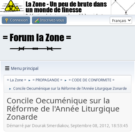
La Zone - Un peu de brute dans
un monde de finesse
Publication de textes sombres, débiles, violents.
Connexion
Inscrivez-vous
Menu principal
= La Zone =
= PROPAGANDE =
= CODE DE CONFORMITE =
►
►
Concile Oecuménique sur la Réforme de l'Année Liturgique Zonarde
►
Concile Oecuménique sur la
Réforme de l'Année Liturgique
Zonarde
Démarré par Dourak Smerdiakov, Septembre 08, 2012, 18:53:45