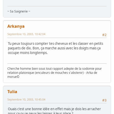
~ Sa Saignerie ~
Arkanya
Septembre 10, 2003, 10:42:04
#2
Tu peux toujours compter tes cheveux et les classer en petits
paquets de dix. Bon, ça marche aussi avec les doigts mais ça
occupe moins longtemps.
Cherche homme bien sous tout rapport adepte de la sodomie pour
relation platonique (enculeurs de mouches s'abstenir) - Arka de
morue©
Tulia
Septembre 10, 2003, 10:45:04
#3
Ouais c'est une bonne idée en effet mais je dois les arracher
pour ça ou je peux les laisser à leur place ?