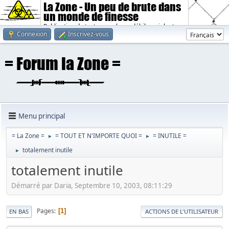
La Zone - Un peu de brute dans
un monde de finesse
Publication de textes sombres, débiles, violents.
Connexion
Inscrivez-vous
Menu principal
= La Zone =
= TOUT ET N'IMPORTE QUOI =
= INUTILE =
►
►
totalement inutile
►
totalement inutile
Démarré par Daria, Septembre 10, 2003, 08:11:29
Pages
1
EN BAS
ACTIONS DE L'UTILISATEUR