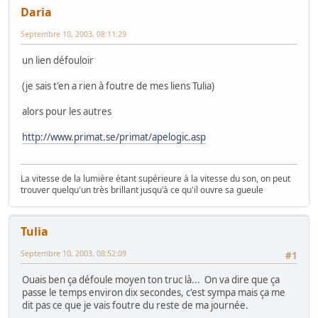
Daria
Septembre 10, 2003, 08:11:29
un lien défouloir
(je sais t'en a rien à foutre de mes liens Tulia)
alors pour les autres
http://www.primat.se/primat/apelogic.asp
La vitesse de la lumière étant supérieure à la vitesse du son, on peut
trouver quelqu'un très brillant jusqu'à ce qu'il ouvre sa gueule
Tulia
Septembre 10, 2003, 08:52:09
#1
Ouais ben ça défoule moyen ton truc là... On va dire que ça
passe le temps environ dix secondes, c'est sympa mais ça me
dit pas ce que je vais foutre du reste de ma journée.