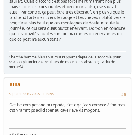
saurait. Ouais d'accord c'est pas forcément marrant non plus
mais si tous les trucs inutiles étaient marrants ça se saurait
aussi. Par contre, ça peut être très décoratif, en plus vu que le
lard tend fortement vers le rouge et tes cheveux plutôt vers le
noir, t'iras plus haut que ces montagnes de douleur toute la
journée, ce qui sera ouais plutôt énervant. Doit-on en conclure
que les activités inutiles sont ou marrantes ou énervantes ou
que ce post n'a aucun sens ?
Cherche homme bien sous tout rapport adepte de la sodomie pour
relation platonique (enculeurs de mouches s'abstenir) - Arka de
morue©
Tulia
Septembre 10, 2003, 11:49:58
#6
Oas be com pesone m répnda, c'es c qe j'aais comncé à fair mas
c'st vramnt ps acil d tper au caver ave ds mogons...
~ Sa Saignerie ~