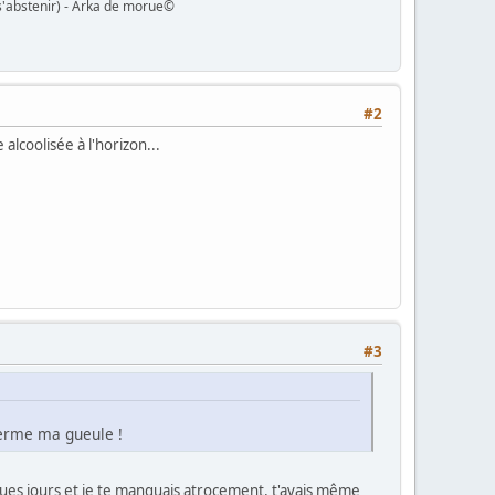
s'abstenir) - Arka de morue©
#2
alcoolisée à l'horizon...
#3
 ferme ma gueule !
uelques jours et je te manquais atrocement, t'avais même