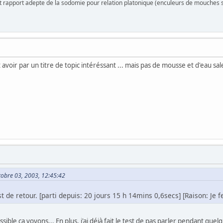
rapport adepte de la sodomie pour relation platonique (enculeurs de mouches 
avoir par un titre de topic intéréssant ... mais pas de mousse et d'eau sale 
tobre 03, 2003, 12:45:42
st de retour. [parti depuis: 20 jours 15 h 14mins 0,6secs] [Raison: Je
ossible ça voyons... En plus, j'ai déjà fait le test de pas parler pendant q