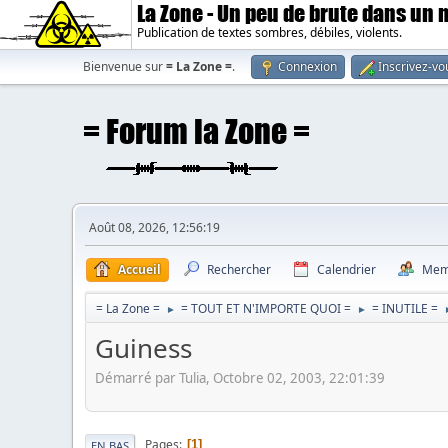
La Zone - Un peu de brute dans un
Publication de textes sombres, débiles, violents.
Bienvenue sur
= La Zone =
.
Connexion
Inscrivez-vo
Août 08, 2026, 12:56:19
Accueil
Rechercher
Calendrier
Mem
= La Zone =
= TOUT ET N'IMPORTE QUOI =
= INUTILE =
►
►
Guiness
Démarré par Tulia, Octobre 02, 2003, 22:01:39
Pages
1
EN BAS