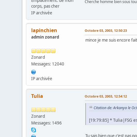
Emplacement: de mon
Cherche homme bien sous tout 
corps, pas cher
IP archivée
lapinchien
Octobre 03, 2003, 12:50:23
admin zonard
mince je me suis encore fait 
Zonard
Messages: 12040
IP archivée
Tulia
Octobre 03, 2003, 12:54:12
Citation de: Arkanya le Oc
Zonard
[19:79:85] * Tulia|FSG e
Messages: 1496
Tu sais bien que c'est pas p