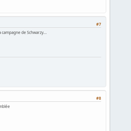
#7
la campagne de Schwarzy...
#8
emblée