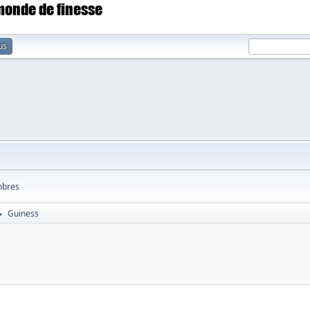
 monde de finesse
us
bres
Guiness
►