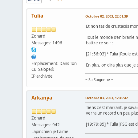
Tulia
Octobre 02, 2003, 22:01:39
Et non tas de crustacés mort
Zonard
Tout le monde s'en branle 
Messages: 1496
battre ce soir :
[21:56:03] * Tulia|Roule est
Emplacement: Dans Ton
En plus, on dira plus que je
Cul Salope®
IP archivée
~ Sa Saignerie ~
Arkanya
Octobre 03, 2003, 12:45:42
Tiens c'est marrant, je sav
verra un record un peu plus
Zonard
[19:79:85] * Tulia|FSG est d
Messages: 942
Lapinchien je t'aime