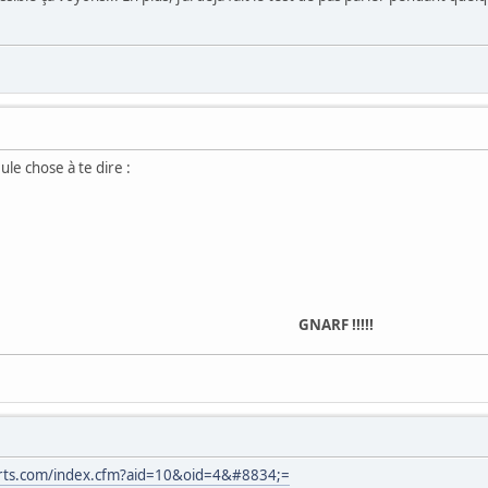
ule chose à te dire :
GNARF !!!!!
irts.com/index.cfm?aid=10&oid=4&#8834;=