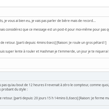
s, je vous ai bien eu, je vais pas parler de bière mais de record...
mais considérez que ce message est un post-it pour moi-même pour pas que
 de retour. [parti depuis: 4mins 6secs] [Raison: Je roule un gros pétard !]
 suis super lente à rouler et Hashman je t'emmerde, un jour je te niquerai 
ais pas qu'au bout de 12 heures il revenait à zéro le compteur, comme quoi
 probant du style :
e retour. [parti depuis: 20 jours 15 h 14mins 0,6secs] [Raison: Je ferme m