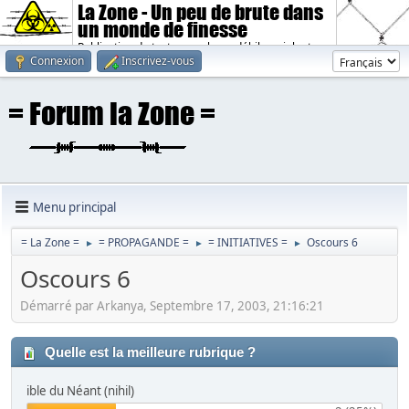
La Zone - Un peu de brute dans
un monde de finesse
Publication de textes sombres, débiles, violents.
Connexion
Inscrivez-vous
Menu principal
= La Zone =
= PROPAGANDE =
= INITIATIVES =
Oscours 6
►
►
►
Oscours 6
Démarré par Arkanya, Septembre 17, 2003, 21:16:21
Quelle est la meilleure rubrique ?
ible du Néant (nihil)