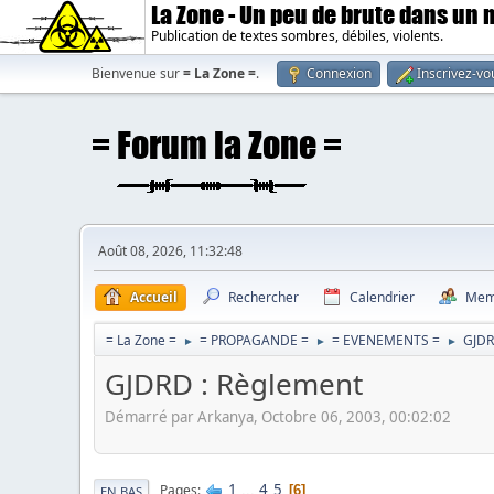
La Zone - Un peu de brute dans un
Publication de textes sombres, débiles, violents.
Bienvenue sur
= La Zone =
.
Connexion
Inscrivez-vo
Août 08, 2026, 11:32:48
Accueil
Rechercher
Calendrier
Mem
= La Zone =
= PROPAGANDE =
= EVENEMENTS =
GJDR
►
►
►
GJDRD : Règlement
Démarré par Arkanya, Octobre 06, 2003, 00:02:02
1
...
4
5
Pages
6
EN BAS