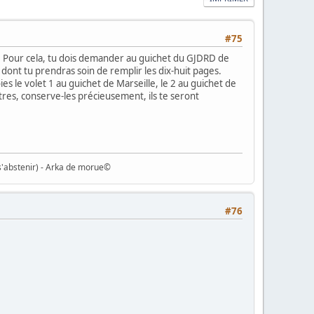
#75
dier. Pour cela, tu dois demander au guichet du GJDRD de
dont tu prendras soin de remplir les dix-huit pages.
ies le volet 1 au guichet de Marseille, le 2 au guichet de
tres, conserve-les précieusement, ils te seront
s'abstenir) - Arka de morue©
#76