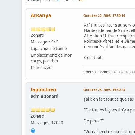
Arkanya
Octobre 22, 2003, 17:50:16
Arf ! Tu t'es inscris au ser
Nantes (demande Sylvie, ell
Zonard
Attention ! Il faut recopie
Pointes-à-Pîtres, et le 3èm
Messages: 942
demandés, il faut les garde
Lapinchien je t'aime
Emplacement: de mon
C'est tout.
corps, pas cher
IP archivée
Cherche homme bien sous tout 
lapinchien
Octobre 25, 2003, 19:50:28
admin zonard
J'ai bien fait tout ce que t'
"De toutes façons il n'y a p
Zonard
"Je peux ?"
Messages: 12040
"Vous cherchez quoi d'abor