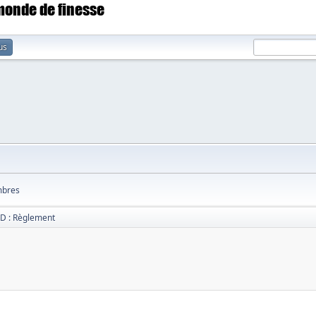
 monde de finesse
us
bres
D : Règlement