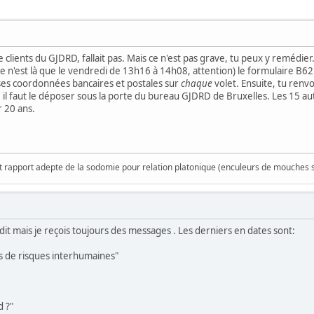
vice clients du GJDRD, fallait pas. Mais ce n'est pas grave, tu peux y remé
e n'est là que le vendredi de 13h16 à 14h08, attention) le formulaire B62 
r ses coordonnées bancaires et postales sur
chaque
volet. Ensuite, tu renvo
e il faut le déposer sous la porte du bureau GJDRD de Bruxelles. Les 15 au
r 20 ans.
rapport adepte de la sodomie pour relation platonique (enculeurs de mouches 
as dit mais je reçois toujours des messages . Les derniers en dates sont:
as de risques interhumaines"
d ?"