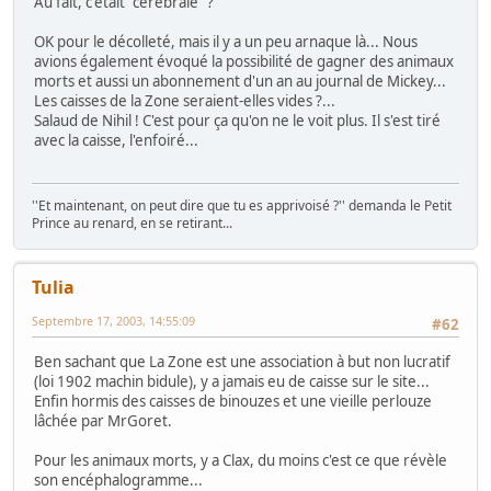
Au fait, c'était "cérébrale" ?
OK pour le décolleté, mais il y a un peu arnaque là... Nous
avions également évoqué la possibilité de gagner des animaux
morts et aussi un abonnement d'un an au journal de Mickey...
Les caisses de la Zone seraient-elles vides ?...
Salaud de Nihil ! C'est pour ça qu'on ne le voit plus. Il s'est tiré
avec la caisse, l'enfoiré...
''Et maintenant, on peut dire que tu es apprivoisé ?'' demanda le Petit
Prince au renard, en se retirant...
Tulia
Septembre 17, 2003, 14:55:09
#62
Ben sachant que La Zone est une association à but non lucratif
(loi 1902 machin bidule), y a jamais eu de caisse sur le site...
Enfin hormis des caisses de binouzes et une vieille perlouze
lâchée par MrGoret.
Pour les animaux morts, y a Clax, du moins c'est ce que révèle
son encéphalogramme...