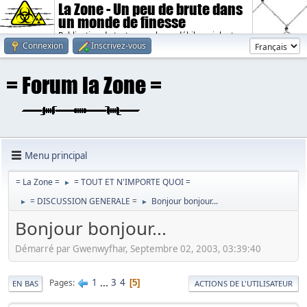
La Zone - Un peu de brute dans
un monde de finesse
Publication de textes sombres, débiles, violents.
Connexion
Inscrivez-vous
Menu principal
= La Zone =
= TOUT ET N'IMPORTE QUOI =
►
= DISCUSSION GENERALE =
Bonjour bonjour...
►
►
Bonjour bonjour...
Démarré par Gwenwyfhar, Septembre 02, 2003, 03:39:40
1
...
3
4
Pages
5
EN BAS
ACTIONS DE L'UTILISATEUR