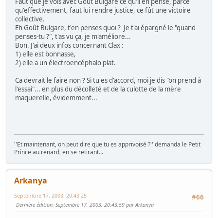
Faut que je vois avec Goût Bulgare ce qu'il en pense, parce
qu'effectivement, faut lui rendre justice, ce fût une victoire
collective.
Eh Goût Bulgare, t'en penses quoi ? Je t'ai épargné le "quand
penses-tu ?", t'as vu ça, je m'améliore...
Bon. J'ai deux infos concernant Clax :
1) elle est bonnasse,
2) elle a un électroencéphalo plat.
Ca devrait le faire non ? Si tu es d'accord, moi je dis "on prend à
l'essai"... en plus du décolleté et de la culotte de la mère
maquerelle, évidemment...
''Et maintenant, on peut dire que tu es apprivoisé ?'' demanda le Petit
Prince au renard, en se retirant...
Arkanya
Septembre 17, 2003, 20:43:25
#66
Dernière édition
: Septembre 17, 2003, 20:43:59 par Arkanya