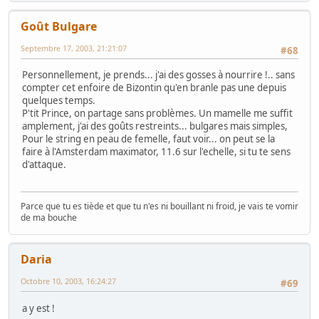
Goût Bulgare
Septembre 17, 2003, 21:21:07
#68
Personnellement, je prends... j'ai des gosses à nourrire !.. sans
compter cet enfoire de Bizontin qu'en branle pas une depuis
quelques temps.
P'tit Prince, on partage sans problèmes. Un mamelle me suffit
amplement, j'ai des goûts restreints... bulgares mais simples,
Pour le string en peau de femelle, faut voir... on peut se la
faire à l'Amsterdam maximator, 11.6 sur l'echelle, si tu te sens
d'attaque.
Parce que tu es tiède et que tu n'es ni bouillant ni froid, je vais te vomir
de ma bouche
Daria
Octobre 10, 2003, 16:24:27
#69
a y est !