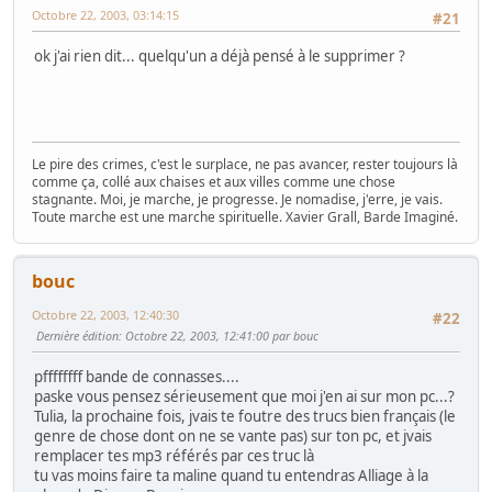
Octobre 22, 2003, 03:14:15
#21
ok j'ai rien dit... quelqu'un a déjà pensé à le supprimer ?
Le pire des crimes, c'est le surplace, ne pas avancer, rester toujours là
comme ça, collé aux chaises et aux villes comme une chose
stagnante. Moi, je marche, je progresse. Je nomadise, j'erre, je vais.
Toute marche est une marche spirituelle. Xavier Grall, Barde Imaginé.
bouc
Octobre 22, 2003, 12:40:30
#22
Dernière édition
: Octobre 22, 2003, 12:41:00 par bouc
pffffffff bande de connasses....
paske vous pensez sérieusement que moi j'en ai sur mon pc...?
Tulia, la prochaine fois, jvais te foutre des trucs bien français (le
genre de chose dont on ne se vante pas) sur ton pc, et jvais
remplacer tes mp3 référés par ces truc là
tu vas moins faire ta maline quand tu entendras Alliage à la