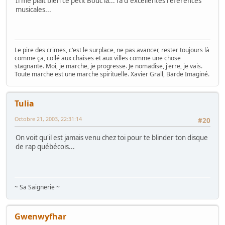
Il me plaît bien ce petit Bouc là... l'a d"excellentes références
musicales...
Le pire des crimes, c'est le surplace, ne pas avancer, rester toujours là
comme ça, collé aux chaises et aux villes comme une chose
stagnante. Moi, je marche, je progresse. Je nomadise, j'erre, je vais.
Toute marche est une marche spirituelle. Xavier Grall, Barde Imaginé.
Tulia
Octobre 21, 2003, 22:31:14
#20
On voit qu'il est jamais venu chez toi pour te blinder ton disque
de rap québécois...
~ Sa Saignerie ~
Gwenwyfhar