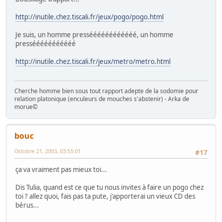
http://inutile.chez.tiscali.fr/jeux/pogo/pogo.html
Je suis, un homme presséééééééééééé, un homme
pressééééééééééé
http://inutile.chez.tiscali.fr/jeux/metro/metro.html
Cherche homme bien sous tout rapport adepte de la sodomie pour
relation platonique (enculeurs de mouches s'abstenir) - Arka de
morue©
bouc
Octobre 21, 2003, 03:55:01
#17
ça va vraiment pas mieux toi...
Dis Tulia, quand est ce que tu nous invites à faire un pogo chez
toi ? allez quoi, fais pas ta pute, j'apporterai un vieux CD des
bérus...