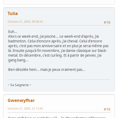
Tulia
Octobre 21, 2003, 09:08:42
#18
Euh...
Alors ce week-end, j'ai piscine... Le week-end d'après, j'ai
badminton. Celui d'encore après, j'ai cheval. Celui d'encore
après, c'est pas mon anniversaire et en plus je serai même pas
là. Ensuite jusqu'à fin novembre, j'ai danse classique sur black-
metal. En décembre, c'est curling. Et à partir de janvier, j'ai
gang bang...
Ben désolée hein... mais je peux vraiment pas...
~ Sa Saignerie ~
Gwenwyfhar
Octobre 21, 2003, 21:13:45
#19