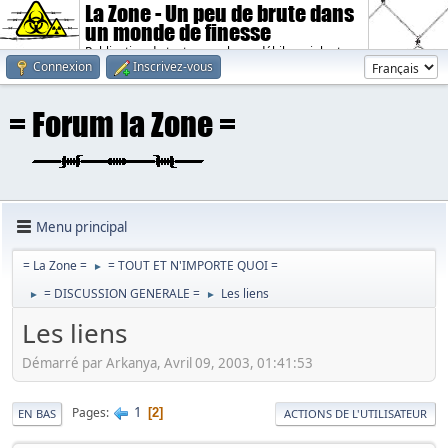
La Zone - Un peu de brute dans
un monde de finesse
Publication de textes sombres, débiles, violents.
Connexion
Inscrivez-vous
Menu principal
= La Zone =
= TOUT ET N'IMPORTE QUOI =
►
= DISCUSSION GENERALE =
Les liens
►
►
Les liens
Démarré par Arkanya, Avril 09, 2003, 01:41:53
1
Pages
2
EN BAS
ACTIONS DE L'UTILISATEUR