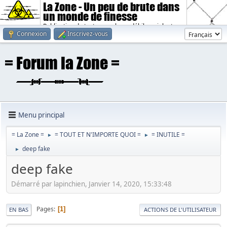
La Zone - Un peu de brute dans
un monde de finesse
Publication de textes sombres, débiles, violents.
Connexion
Inscrivez-vous
Menu principal
= La Zone =
= TOUT ET N'IMPORTE QUOI =
= INUTILE =
►
►
deep fake
►
deep fake
Démarré par lapinchien, Janvier 14, 2020, 15:33:48
Pages
1
EN BAS
ACTIONS DE L'UTILISATEUR