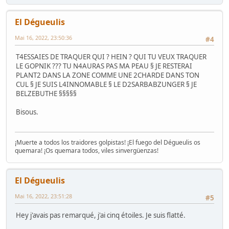
El Dégueulis
Mai 16, 2022, 23:50:36
#4
T4ESSAIES DE TRAQUER QUI ? HEIN ? QUI TU VEUX TRAQUER
LE GOPNIK ??? TU N4AURAS PAS MA PEAU § JE RESTERAI
PLANT2 DANS LA ZONE COMME UNE 2CHARDE DANS TON
CUL § JE SUIS L4INNOMABLE § LE D2SARBABZUNGER § JE
BELZEBUTHE §§§§§
Bisous.
¡Muerte a todos los traidores golpistas! ¡El fuego del Dégueulis os
quemara! ¡Os quemara todos, viles sinvergüenzas!
El Dégueulis
Mai 16, 2022, 23:51:28
#5
Hey j'avais pas remarqué, j'ai cinq étoiles. Je suis flatté.