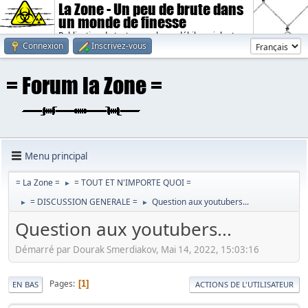
La Zone - Un peu de brute dans
un monde de finesse
Publication de textes sombres, débiles, violents.
Connexion
Inscrivez-vous
Menu principal
= La Zone =
= TOUT ET N'IMPORTE QUOI =
►
= DISCUSSION GENERALE =
Question aux youtubers...
►
►
Question aux youtubers...
Démarré par Dourak Smerdiakov, Mai 14, 2022, 15:03:16
Pages
1
EN BAS
ACTIONS DE L'UTILISATEUR