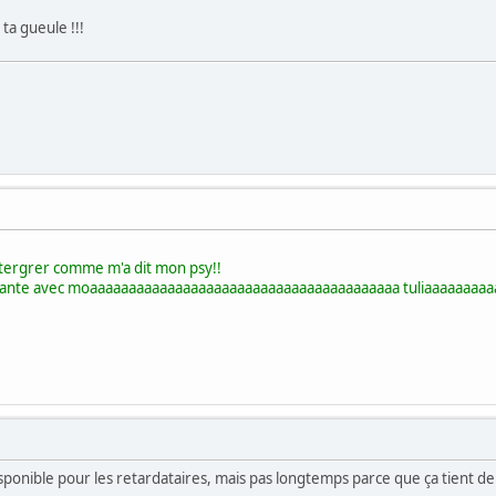
 ta gueule !!!
intergrer comme m'a dit mon psy!!
le est mechante avec moaaaaaaaaaaaaaaaaaaaaaaaaaaaaaaaaaaaaaaaa tuliaaaa
ponible pour les retardataires, mais pas longtemps parce que ça tient de