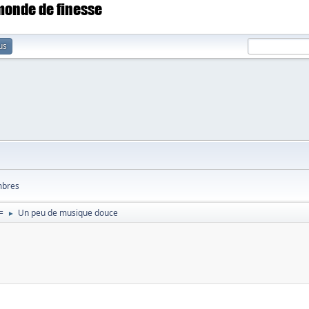
 monde de finesse
us
bres
=
Un peu de musique douce
►