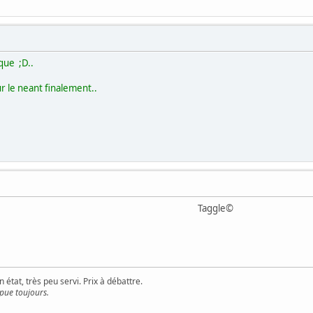
ique ;D..
sur le neant finalement..
Taggle©
 état, très peu servi. Prix à débattre.
 pue toujours.