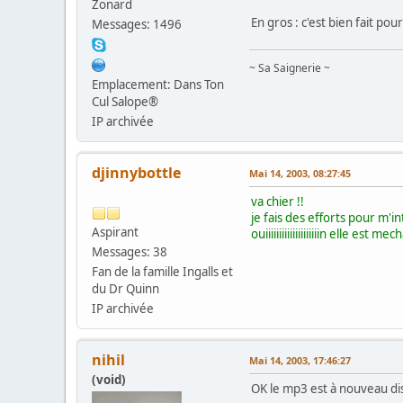
Zonard
En gros : c'est bien fait pour
Messages: 1496
~ Sa Saignerie ~
Emplacement: Dans Ton
Cul Salope®
IP archivée
djinnybottle
Mai 14, 2003, 08:27:45
va chier !!
je fais des efforts pour m'
Aspirant
ouiiiiiiiiiiiiiiiiiiiin el
Messages: 38
Fan de la famille Ingalls et
du Dr Quinn
IP archivée
nihil
Mai 14, 2003, 17:46:27
(void)
OK le mp3 est à nouveau dis