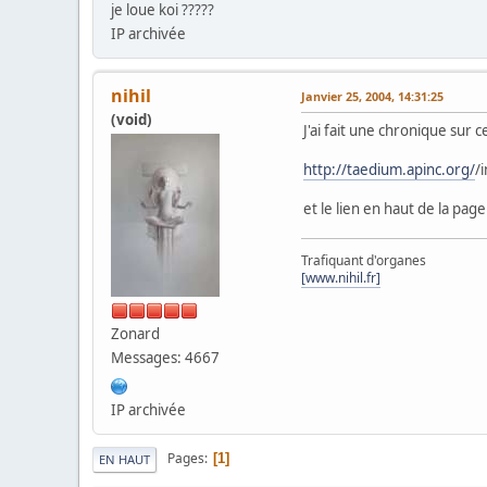
je loue koi ?????
IP archivée
nihil
Janvier 25, 2004, 14:31:25
(void)
J'ai fait une chronique sur
http://taedium.apinc.org/
/
et le lien en haut de la pag
Trafiquant d'organes
[www.nihil.fr]
Zonard
Messages: 4667
IP archivée
Pages
1
EN HAUT