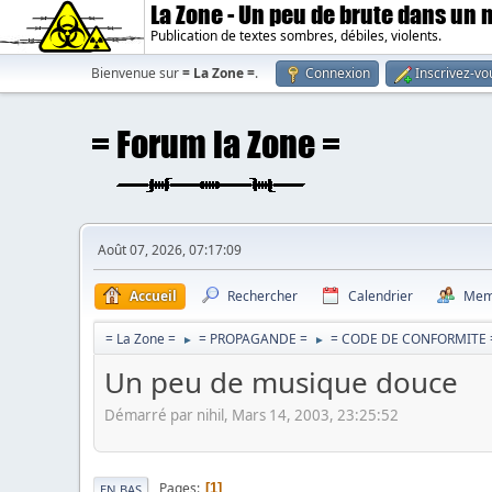
La Zone - Un peu de brute dans un
Publication de textes sombres, débiles, violents.
Bienvenue sur
= La Zone =
.
Connexion
Inscrivez-vo
Août 07, 2026, 07:17:09
Accueil
Rechercher
Calendrier
Mem
= La Zone =
= PROPAGANDE =
= CODE DE CONFORMITE 
►
►
Un peu de musique douce
Démarré par nihil, Mars 14, 2003, 23:25:52
Pages
1
EN BAS