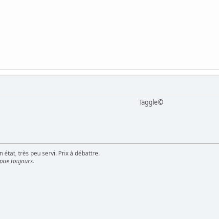
Taggle©
 état, très peu servi. Prix à débattre.
 pue toujours.