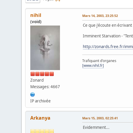
nihil
Mars 14, 2003, 23:25:52
(void)
Ce que j'écoute en écrivant
Imminent Starvation - "Ten
http://zonards.free.fr/im
Trafiquant d'organes
[www.nihil.fr]
Zonard
Messages: 4667
IP archivée
Arkanya
Mars 15, 2003, 02:25:41
Evidemment...