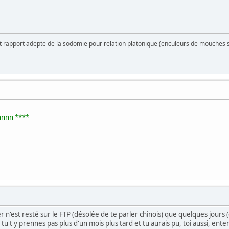
rapport adepte de la sodomie pour relation platonique (enculeurs de mouches 
nnnnnn ****
er n'est resté sur le FTP (désolée de te parler chinois) que quelques jours (
ue tu t'y prennes pas plus d'un mois plus tard et tu aurais pu, toi aussi, e