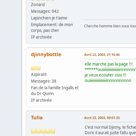
Zonard
Messages: 942
Lapinchien je t'aime
Emplacement: de mon
Cherche homme bien sous tout 
corps, pas cher
IP archivée
djinnybottle
Avril 22, 2003, 21:16:46
elle marche pas la page !!!
******ouiiiiiiiiiiiiiiiiiiinnnn
Aspirant
je veux ecouter ossi !!!
ouiiiiiiiiiiiiiiiiiiinnnnnnnnnn
Messages: 38
Fan de la famille Ingalls et
du Dr Quinn
IP archivée
Tulia
Avril 23, 2003, 09:01:33
C'est normal Djinny, le fichi
Donc il aurait juste fallu q