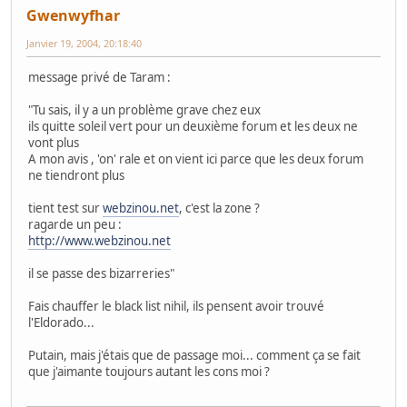
Gwenwyfhar
Janvier 19, 2004, 20:18:40
message privé de Taram :
"Tu sais, il y a un problème grave chez eux
ils quitte soleil vert pour un deuxième forum et les deux ne
vont plus
A mon avis , 'on' rale
et on vient ici parce que les deux forum
ne tiendront plus
tient test sur
webzinou.net
, c'est la zone ?
ragarde un peu :
http://www.webzinou.net
il se passe des bizarreries"
Fais chauffer le black list nihil, ils pensent avoir trouvé
l'Eldorado...
Putain, mais j'étais que de passage moi... comment ça se fait
que j'aimante toujours autant les cons moi ?