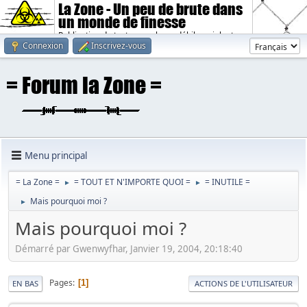
La Zone - Un peu de brute dans
un monde de finesse
Publication de textes sombres, débiles, violents.
Connexion
Inscrivez-vous
Menu principal
= La Zone =
= TOUT ET N'IMPORTE QUOI =
= INUTILE =
►
►
Mais pourquoi moi ?
►
Mais pourquoi moi ?
Démarré par Gwenwyfhar, Janvier 19, 2004, 20:18:40
Pages
1
EN BAS
ACTIONS DE L'UTILISATEUR