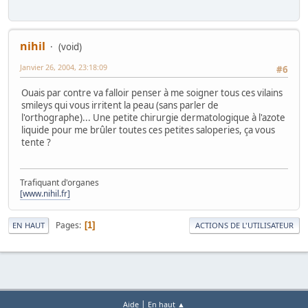
nihil
(void)
Janvier 26, 2004, 23:18:09
#6
Ouais par contre va falloir penser à me soigner tous ces vilains
smileys qui vous irritent la peau (sans parler de
l'orthographe)... Une petite chirurgie dermatologique à l'azote
liquide pour me brûler toutes ces petites saloperies, ça vous
tente ?
Trafiquant d'organes
[www.nihil.fr]
Pages
1
EN HAUT
ACTIONS DE L'UTILISATEUR
|
Aide
En haut ▲