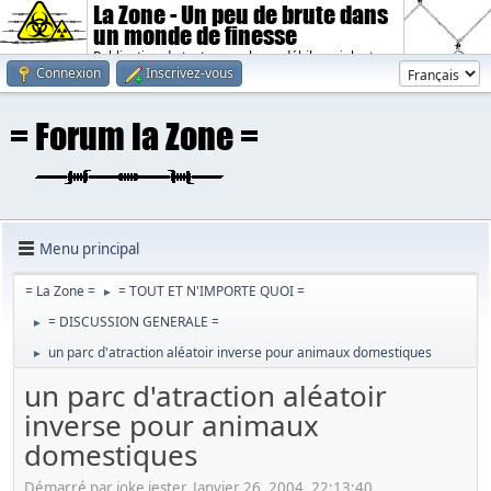
La Zone - Un peu de brute dans
un monde de finesse
Publication de textes sombres, débiles, violents.
Connexion
Inscrivez-vous
Menu principal
= La Zone =
= TOUT ET N'IMPORTE QUOI =
►
= DISCUSSION GENERALE =
►
un parc d'atraction aléatoir inverse pour animaux domestiques
►
un parc d'atraction aléatoir
inverse pour animaux
domestiques
Démarré par joke jester, Janvier 26, 2004, 22:13:40