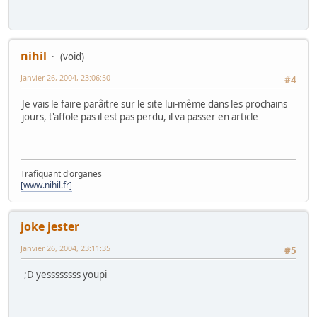
nihil
(void)
Janvier 26, 2004, 23:06:50
#4
Je vais le faire parâitre sur le site lui-même dans les prochains
jours, t'affole pas il est pas perdu, il va passer en article
Trafiquant d'organes
[www.nihil.fr]
joke jester
Janvier 26, 2004, 23:11:35
#5
;D yessssssss youpi