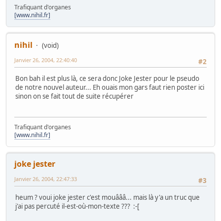
Trafiquant d'organes
[www.nihil.fr]
nihil
(void)
Janvier 26, 2004, 22:40:40
#2
Bon bah il est plus là, ce sera donc Joke Jester pour le pseudo
de notre nouvel auteur... Eh ouais mon gars faut rien poster ici
sinon on se fait tout de suite récupérer
Trafiquant d'organes
[www.nihil.fr]
joke jester
Janvier 26, 2004, 22:47:33
#3
heum ? voui joke jester c'est mouâââ... mais là y'a un truc que
j'ai pas percuté il-est-où-mon-texte ??? :-[