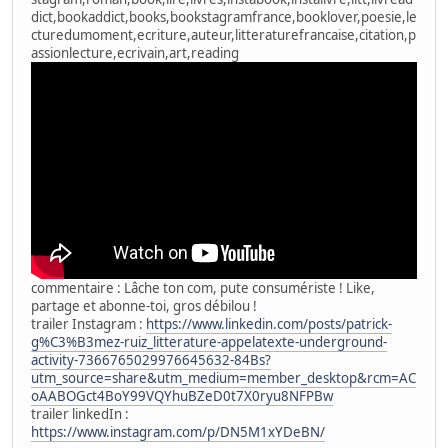
dict,bookaddict,books,bookstagramfrance,booklover,poesie,le
cturedumoment,ecriture,auteur,litteraturefrancaise,citation,p
assionlecture,ecrivain,art,reading
commentaire : Lâche ton com, pute consumériste ! Like,
partage et abonne-toi, gros débilou !
trailer Instagram :
https://www.linkedin.com/posts/patrick-
g%C3%B3mez-ruiz_litterature-appelatexte-underground-
activity-7366765029976645632-84Bs?
utm_source=share&utm_medium=member_desktop&rcm=AC
oAABOGct4BoY99VQYhuBZeD0t7X0ryu8NFPBw
trailer linkedIn :
https://www.instagram.com/p/DN5M1xYDeBN/