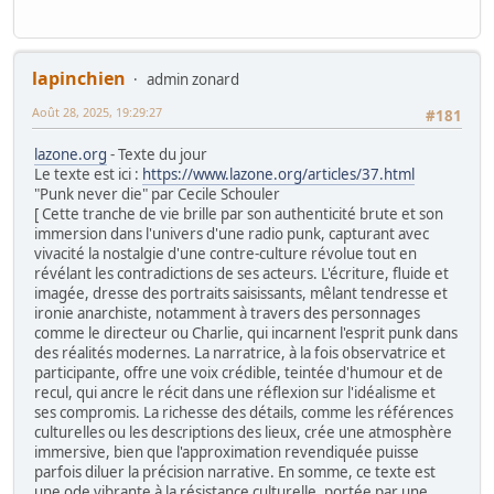
lapinchien
admin zonard
Août 28, 2025, 19:29:27
#181
lazone.org
- Texte du jour
Le texte est ici :
https://www.lazone.org/articles/37.html
"Punk never die" par Cecile Schouler
[ Cette tranche de vie brille par son authenticité brute et son
immersion dans l'univers d'une radio punk, capturant avec
vivacité la nostalgie d'une contre-culture révolue tout en
révélant les contradictions de ses acteurs. L'écriture, fluide et
imagée, dresse des portraits saisissants, mêlant tendresse et
ironie anarchiste, notamment à travers des personnages
comme le directeur ou Charlie, qui incarnent l'esprit punk dans
des réalités modernes. La narratrice, à la fois observatrice et
participante, offre une voix crédible, teintée d'humour et de
recul, qui ancre le récit dans une réflexion sur l'idéalisme et
ses compromis. La richesse des détails, comme les références
culturelles ou les descriptions des lieux, crée une atmosphère
immersive, bien que l'approximation revendiquée puisse
parfois diluer la précision narrative. En somme, ce texte est
une ode vibrante à la résistance culturelle, portée par une