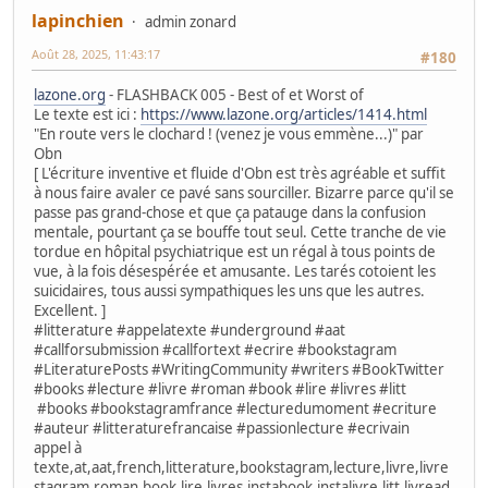
lapinchien
admin zonard
Août 28, 2025, 11:43:17
#180
lazone.org
- FLASHBACK 005 - Best of et Worst of
Le texte est ici :
https://www.lazone.org/articles/1414.html
"En route vers le clochard ! (venez je vous emmène...)" par
Obn
[ L'écriture inventive et fluide d'Obn est très agréable et suffit
à nous faire avaler ce pavé sans sourciller. Bizarre parce qu'il se
passe pas grand-chose et que ça patauge dans la confusion
mentale, pourtant ça se bouffe tout seul. Cette tranche de vie
tordue en hôpital psychiatrique est un régal à tous points de
vue, à la fois désespérée et amusante. Les tarés cotoient les
suicidaires, tous aussi sympathiques les uns que les autres.
Excellent. ]
#litterature #appelatexte #underground #aat
#callforsubmission #callfortext #ecrire #bookstagram
#LiteraturePosts #WritingCommunity #writers #BookTwitter
#books #lecture #livre #roman #book #lire #livres #litt
#books #bookstagramfrance #lecturedumoment #ecriture
#auteur #litteraturefrancaise #passionlecture #ecrivain
appel à
texte,at,aat,french,litterature,bookstagram,lecture,livre,livre
stagram,roman,book,lire,livres,instabook,instalivre,litt,livread