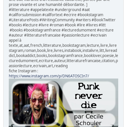
prose vivante et une humanité débordante. ]
#litterature #appelatexte #underground #aat
#callforsubmission #callfortext #ecrire #bookstagram
#LiteraturePosts #WritingCommunity #writers #BookTwitter
#books #lecture #livre #roman #book #lire #livres #litt
#books #bookstagramfrance #lecturedumoment #ecriture
#auteur #litteraturefrancaise #passionlecture #ecrivain
appel à
texte,at,aat,french,litterature,bookstagram,lecture,livre,livre
stagram,roman,book,lire,livres,instabook,instalivre,litt,livread
dict,bookaddict,books,bookstagramfrance,booklover,poesie,le
cturedumoment,ecriture,auteur,litteraturefrancaise,citation,p
assionlecture,ecrivain,art,reading
fiche Instagram :
https://www.instagram.com/p/DN6ATOSCIn7/