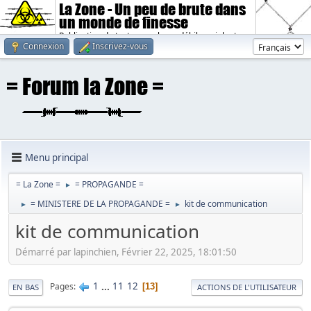
La Zone - Un peu de brute dans
un monde de finesse
Publication de textes sombres, débiles, violents.
Connexion
Inscrivez-vous
Menu principal
= La Zone =
= PROPAGANDE =
►
= MINISTERE DE LA PROPAGANDE =
kit de communication
►
►
kit de communication
Démarré par lapinchien, Février 22, 2025, 18:01:50
1
...
11
12
Pages
13
EN BAS
ACTIONS DE L'UTILISATEUR