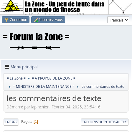
La Zone - Un peu de brute dans
un monde de finesse
Publication de textes sombres, débiles, violents.
Connexion
Inscrivez-vous
Menu principal
= La Zone =
= A PROPOS DE LA ZONE =
►
= MINISTERE DE LA MAINTENANCE =
les commentaires de texte
►
►
les commentaires de texte
Démarré par lapinchien, Février 04, 2025, 23:54:16
Pages
1
EN BAS
ACTIONS DE L'UTILISATEUR