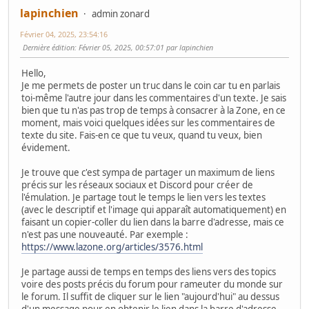
lapinchien
admin zonard
Février 04, 2025, 23:54:16
Dernière édition
: Février 05, 2025, 00:57:01 par lapinchien
Hello,
Je me permets de poster un truc dans le coin car tu en parlais
toi-même l'autre jour dans les commentaires d'un texte. Je sais
bien que tu n'as pas trop de temps à consacrer à la Zone, en ce
moment, mais voici quelques idées sur les commentaires de
texte du site. Fais-en ce que tu veux, quand tu veux, bien
évidement.
Je trouve que c'est sympa de partager un maximum de liens
précis sur les réseaux sociaux et Discord pour créer de
l'émulation. Je partage tout le temps le lien vers les textes
(avec le descriptif et l'image qui apparaît automatiquement) en
faisant un copier-coller du lien dans la barre d'adresse, mais ce
n'est pas une nouveauté. Par exemple :
https://www.lazone.org/articles/3576.html
Je partage aussi de temps en temps des liens vers des topics
voire des posts précis du forum pour rameuter du monde sur
le forum. Il suffit de cliquer sur le lien "aujourd'hui" au dessus
d'un message pour en obtenir le lien dans la barre d'adresse