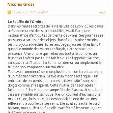
Nicolas Gross
Novembre 01, 2025, 16:29:51
#15
Le Souffle de l'Ombre
Dans les ruelles étroites de la vieille ville de Lyon, où les pavés
usés murmurent des secrets oubliés, vivait Elara, une
restauratrice d'antiquités de trente-deux ans. Ses journées se
passaient à caresser des objets chargés d'histoire : miroirs
ternis, bijoux ébréchés, livres aux pages jaunies. Mais la nuit,
quand le monde des vivants s'effaçait, Elara sentait une
présence. Une ombre qui n'était pas tout à fait ombre, un
frisson qui n'était pas tout à fait froid. Elle l'appelait "l'Autre",
sans savoir si c'était un fantôme, un démon ou simplement le
fruit de son imagination surchauffée.
Tout avait commencé six mois plus tôt, lors de la restauration
d'un médaillon victorien. Gravé d'un motif ésotérique – un
entrelacs de serpents et de roses –, il avait vibré sous ses
doigts comme s'il respirait. Cette nuit-là, dans son atelier
faiblement éclairé par une lampe à huile, Elara avait senti une
caresse invisible sur sa nuque. Pas un courant d'air, mais une
main. Froide, insistante, qui descendait le long de son dos,
effleurant la courbe de ses reins. Elle avait sursauté, le cœur
battant, mais au lieu de fuir, elle avait fermé les yeux. "Qui es-
tu ?" avait-elle murmuré.