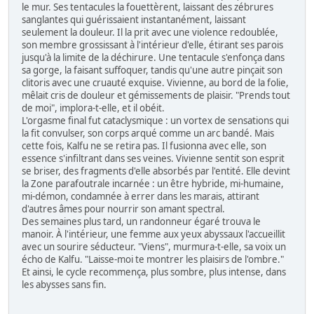
le mur. Ses tentacules la fouettèrent, laissant des zébrures
sanglantes qui guérissaient instantanément, laissant
seulement la douleur. Il la prit avec une violence redoublée,
son membre grossissant à l'intérieur d'elle, étirant ses parois
jusqu'à la limite de la déchirure. Une tentacule s'enfonça dans
sa gorge, la faisant suffoquer, tandis qu'une autre pinçait son
clitoris avec une cruauté exquise. Vivienne, au bord de la folie,
mêlait cris de douleur et gémissements de plaisir. "Prends tout
de moi", implora-t-elle, et il obéit.
L'orgasme final fut cataclysmique : un vortex de sensations qui
la fit convulser, son corps arqué comme un arc bandé. Mais
cette fois, Kalfu ne se retira pas. Il fusionna avec elle, son
essence s'infiltrant dans ses veines. Vivienne sentit son esprit
se briser, des fragments d'elle absorbés par l'entité. Elle devint
la Zone parafoutrale incarnée : un être hybride, mi-humaine,
mi-démon, condamnée à errer dans les marais, attirant
d'autres âmes pour nourrir son amant spectral.
Des semaines plus tard, un randonneur égaré trouva le
manoir. À l'intérieur, une femme aux yeux abyssaux l'accueillit
avec un sourire séducteur. "Viens", murmura-t-elle, sa voix un
écho de Kalfu. "Laisse-moi te montrer les plaisirs de l'ombre."
Et ainsi, le cycle recommença, plus sombre, plus intense, dans
les abysses sans fin.