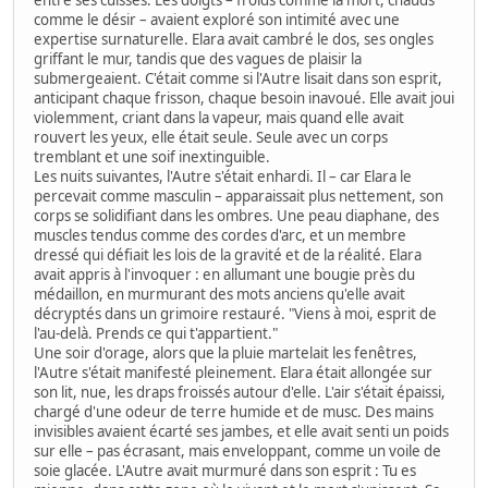
entre ses cuisses. Les doigts – froids comme la mort, chauds
comme le désir – avaient exploré son intimité avec une
expertise surnaturelle. Elara avait cambré le dos, ses ongles
griffant le mur, tandis que des vagues de plaisir la
submergeaient. C'était comme si l'Autre lisait dans son esprit,
anticipant chaque frisson, chaque besoin inavoué. Elle avait joui
violemment, criant dans la vapeur, mais quand elle avait
rouvert les yeux, elle était seule. Seule avec un corps
tremblant et une soif inextinguible.
Les nuits suivantes, l'Autre s'était enhardi. Il – car Elara le
percevait comme masculin – apparaissait plus nettement, son
corps se solidifiant dans les ombres. Une peau diaphane, des
muscles tendus comme des cordes d'arc, et un membre
dressé qui défiait les lois de la gravité et de la réalité. Elara
avait appris à l'invoquer : en allumant une bougie près du
médaillon, en murmurant des mots anciens qu'elle avait
décryptés dans un grimoire restauré. "Viens à moi, esprit de
l'au-delà. Prends ce qui t'appartient."
Une soir d'orage, alors que la pluie martelait les fenêtres,
l'Autre s'était manifesté pleinement. Elara était allongée sur
son lit, nue, les draps froissés autour d'elle. L'air s'était épaissi,
chargé d'une odeur de terre humide et de musc. Des mains
invisibles avaient écarté ses jambes, et elle avait senti un poids
sur elle – pas écrasant, mais enveloppant, comme un voile de
soie glacée. L'Autre avait murmuré dans son esprit : Tu es