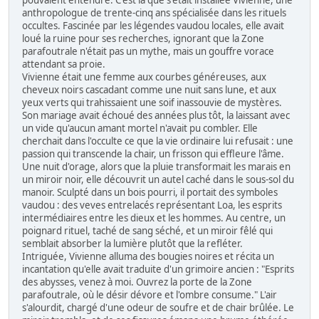
anthropologue de trente-cinq ans spécialisée dans les rituels
occultes. Fascinée par les légendes vaudou locales, elle avait
loué la ruine pour ses recherches, ignorant que la Zone
parafoutrale n'était pas un mythe, mais un gouffre vorace
attendant sa proie.
Vivienne était une femme aux courbes généreuses, aux
cheveux noirs cascadant comme une nuit sans lune, et aux
yeux verts qui trahissaient une soif inassouvie de mystères.
Son mariage avait échoué des années plus tôt, la laissant avec
un vide qu'aucun amant mortel n'avait pu combler. Elle
cherchait dans l'occulte ce que la vie ordinaire lui refusait : une
passion qui transcende la chair, un frisson qui effleure l'âme.
Une nuit d'orage, alors que la pluie transformait les marais en
un miroir noir, elle découvrit un autel caché dans le sous-sol du
manoir. Sculpté dans un bois pourri, il portait des symboles
vaudou : des veves entrelacés représentant Loa, les esprits
intermédiaires entre les dieux et les hommes. Au centre, un
poignard rituel, taché de sang séché, et un miroir fêlé qui
semblait absorber la lumière plutôt que la refléter.
Intriguée, Vivienne alluma des bougies noires et récita un
incantation qu'elle avait traduite d'un grimoire ancien : "Esprits
des abysses, venez à moi. Ouvrez la porte de la Zone
parafoutrale, où le désir dévore et l'ombre consume." L'air
s'alourdit, chargé d'une odeur de soufre et de chair brûlée. Le