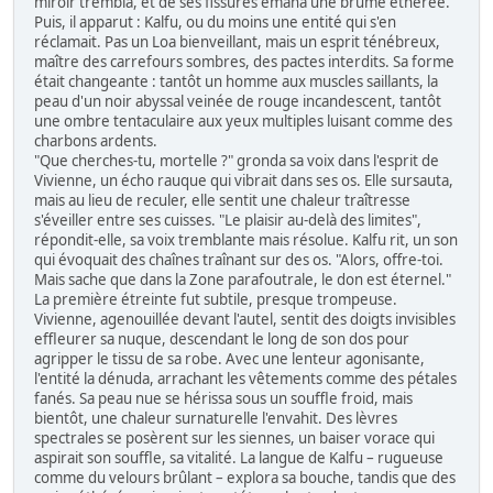
miroir trembla, et de ses fissures émana une brume éthérée.
Puis, il apparut : Kalfu, ou du moins une entité qui s'en
réclamait. Pas un Loa bienveillant, mais un esprit ténébreux,
maître des carrefours sombres, des pactes interdits. Sa forme
était changeante : tantôt un homme aux muscles saillants, la
peau d'un noir abyssal veinée de rouge incandescent, tantôt
une ombre tentaculaire aux yeux multiples luisant comme des
charbons ardents.
"Que cherches-tu, mortelle ?" gronda sa voix dans l'esprit de
Vivienne, un écho rauque qui vibrait dans ses os. Elle sursauta,
mais au lieu de reculer, elle sentit une chaleur traîtresse
s'éveiller entre ses cuisses. "Le plaisir au-delà des limites",
répondit-elle, sa voix tremblante mais résolue. Kalfu rit, un son
qui évoquait des chaînes traînant sur des os. "Alors, offre-toi.
Mais sache que dans la Zone parafoutrale, le don est éternel."
La première étreinte fut subtile, presque trompeuse.
Vivienne, agenouillée devant l'autel, sentit des doigts invisibles
effleurer sa nuque, descendant le long de son dos pour
agripper le tissu de sa robe. Avec une lenteur agonisante,
l'entité la dénuda, arrachant les vêtements comme des pétales
fanés. Sa peau nue se hérissa sous un souffle froid, mais
bientôt, une chaleur surnaturelle l'envahit. Des lèvres
spectrales se posèrent sur les siennes, un baiser vorace qui
aspirait son souffle, sa vitalité. La langue de Kalfu – rugueuse
comme du velours brûlant – explora sa bouche, tandis que des