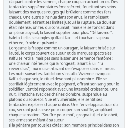
claquant contre les siennes, chaque coup arrachant un cri. Des
tentacules supplémentaires émergèrent, fouettant ses seins,
laissant des marques rouges qui brûlaient comme des fers
chauds. Une autre s'insinua dans son anus, la remplissant
doublement, étirant ses limites jusqu'à la rupture. La douleur
était intense, un feu qui consumait, mais elle se fondait dans
un plaisir abyssal, la faisant supplier pour plus. "Défais-moi",
haleta-t-elle, ses ongles griffant l'air – et touchant sa peau
éthérée, froide et pulsante.
L'orgasme la frappa comme un ouragan, la laissant brisée sur
l'autel, le corps couvert de sueur et de marques spectrales.
Kalfu se retira, mais pas sans laisser une semence fantôme :
une chaleur intérieure qui la rongeait, la liant à lui. "Tu
reviendras", murmura-t-il avant de s'évaporer dans le miroir.
Les nuits suivantes, l'addiction s'installa. Vivienne invoquait
Kalfu chaque soir, le rituel devenant plus sombre. Elle se
scarifiait légèrement avec le poignard, offrant son sang pour le
solidifier. L'entité répondait avec une intensité croissante. Une
nuit, il l'attacha avec des chaînes d'ombre, suspendue au
plafond du sous-sol. Nue et vulnérable, elle sentit ses
tentacules explorer chaque orifice. Une l'enveloppa autour du
cou, serrant juste assez pour couper son souffle, amplifiant
chaque sensation. "Souffre pour moi", grogna-t-il, et elle obéit,
ses larmes se mêlant à sa sueur.
Il la pénétra par tous les côtés : son membre principal dans son