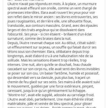
L'Autre n'avait pas répondu en mots. À la place, un murmure
spectral avait effleuré son oreille, comme un vent chargé de
promesses interdites. Elara avait rouvert les yeux pour voir
son reflet dans le miroir ancien : ses lèvres entrouvertes, ses
joues rougissantes, et derrière elle, une silhouette floue,
translucide, aux contours masculins. Grand, avec des épaules
larges et des traits anguleux qui se dissolvaient dans
l'obscurité. Ses yeux – si c'en étaient – brillaient d'un éclat
surnaturel, comme des braises dans la nuit.
Depuis, l'Autre revenait chaque soir. Au début, c'était subtil :
un effleurement sur sa peau, un souffle qui faisait durcir ses
tétons sous son chemisier. Elara, célibataire depuis trop
longtemps, avait d'abord cru à une hallucination née de sa
solitude. Mais les sensations étaient trop réelles, trop
intenses. Une nuit, alors qu'elle se douchait, l'eau chaude
cascadant sur son corps nu, elle avait senti des lèvres invisibles
se poser sur son cou. Un baiser fantôme, humide et possessif,
qui descendait vers sa clavicule, puis plus bas, traçant un
chemin de feu glacé sur ses seins. Ses mains à elle avaient suivi
le mouvement, guidées par une force extérieure, pinçant,
caressant, jusqu'à ce qu'un gémissement lui échappe.
"Montre-toi", avait-elle supplié, adossée au carrelage froid.
L'Autre avait obéi, partiellement. Une main éthérée s'était
matérialisée, pâle et veinée de bleu spectral, pour glisser