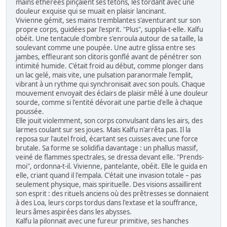
mains éthérées pinçaient ses tétons, les tordant avec une
douleur exquise qui se muait en plaisir lancinant.
Vivienne gémit, ses mains tremblantes s'aventurant sur son
propre corps, guidées par l'esprit. "Plus", supplia-t-elle. Kalfu
obéit. Une tentacule d'ombre s'enroula autour de sa taille, la
soulevant comme une poupée. Une autre glissa entre ses
jambes, effleurant son clitoris gonflé avant de pénétrer son
intimité humide. C'était froid au début, comme plonger dans
un lac gelé, mais vite, une pulsation paranormale l'emplit,
vibrant à un rythme qui synchronisait avec son pouls. Chaque
mouvement envoyait des éclairs de plaisir mêlé à une douleur
sourde, comme si l'entité dévorait une partie d'elle à chaque
poussée.
Elle jouit violemment, son corps convulsant dans les airs, des
larmes coulant sur ses joues. Mais Kalfu n'arrêta pas. Il la
reposa sur l'autel froid, écartant ses cuisses avec une force
brutale. Sa forme se solidifia davantage : un phallus massif,
veiné de flammes spectrales, se dressa devant elle. "Prends-
moi", ordonna-t-il. Vivienne, pantelante, obéit. Elle le guida en
elle, criant quand il l'empala. C'était une invasion totale – pas
seulement physique, mais spirituelle. Des visions assaillirent
son esprit : des rituels anciens où des prêtresses se donnaient
à des Loa, leurs corps tordus dans l'extase et la souffrance,
leurs âmes aspirées dans les abysses.
Kalfu la pilonnait avec une fureur primitive, ses hanches