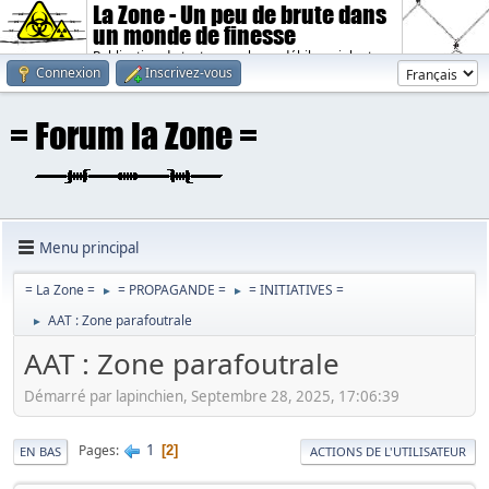
La Zone - Un peu de brute dans
un monde de finesse
Publication de textes sombres, débiles, violents.
Connexion
Inscrivez-vous
Menu principal
= La Zone =
= PROPAGANDE =
= INITIATIVES =
►
►
AAT : Zone parafoutrale
►
AAT : Zone parafoutrale
Démarré par lapinchien, Septembre 28, 2025, 17:06:39
1
Pages
2
EN BAS
ACTIONS DE L'UTILISATEUR