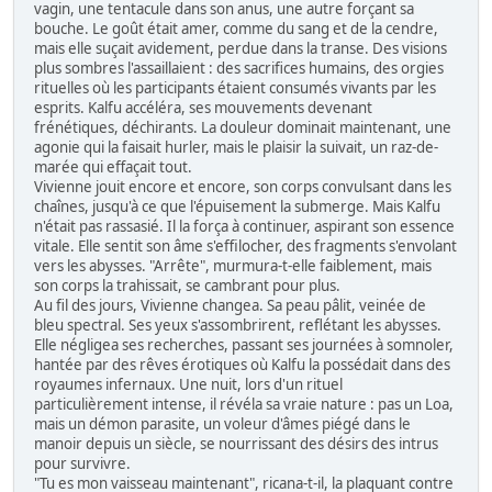
vagin, une tentacule dans son anus, une autre forçant sa
bouche. Le goût était amer, comme du sang et de la cendre,
mais elle suçait avidement, perdue dans la transe. Des visions
plus sombres l'assaillaient : des sacrifices humains, des orgies
rituelles où les participants étaient consumés vivants par les
esprits. Kalfu accéléra, ses mouvements devenant
frénétiques, déchirants. La douleur dominait maintenant, une
agonie qui la faisait hurler, mais le plaisir la suivait, un raz-de-
marée qui effaçait tout.
Vivienne jouit encore et encore, son corps convulsant dans les
chaînes, jusqu'à ce que l'épuisement la submerge. Mais Kalfu
n'était pas rassasié. Il la força à continuer, aspirant son essence
vitale. Elle sentit son âme s'effilocher, des fragments s'envolant
vers les abysses. "Arrête", murmura-t-elle faiblement, mais
son corps la trahissait, se cambrant pour plus.
Au fil des jours, Vivienne changea. Sa peau pâlit, veinée de
bleu spectral. Ses yeux s'assombrirent, reflétant les abysses.
Elle négligea ses recherches, passant ses journées à somnoler,
hantée par des rêves érotiques où Kalfu la possédait dans des
royaumes infernaux. Une nuit, lors d'un rituel
particulièrement intense, il révéla sa vraie nature : pas un Loa,
mais un démon parasite, un voleur d'âmes piégé dans le
manoir depuis un siècle, se nourrissant des désirs des intrus
pour survivre.
"Tu es mon vaisseau maintenant", ricana-t-il, la plaquant contre