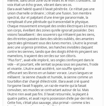
mienne, dans cette zone où le vivant et le mort s'unissent. Sa
voix était un écho grave, vibrant dans ses os.
Elara avait haleté quand il l'avait pénétrée. Ce n'était pas une
union charnelle ordinaire ; c'était une fusion. Son membre
spectral, dur et palpitant d'une énergie paranormale, la
remplissait d'une plénitude qui transcendait le physique.
Chaque mouvement envoyait des ondes électriques à travers
son corps, éveillant des zones qu'elle ignorait posséder. Des
visions l'assaillaient : des souvenirs qui n'étaient pas les siens,
des étreintes passées dans des siècles oubliés, des amantes
spectrales gémissant sous des lunes mortes. L'Autre la prenait
avec une urgence primitive, ses hanches invisibles claquant
contre les siennes, tandis que des doigts éthérés pinçaient ses
mamelons, traçaient des cercles sur son clitoris.
"Plus fort", avait-elle imploré, ses ongles s'enfonçant dans le
vide – et pourtant, elle sentait sa peau sous ses paumes, froide
et vivante. L'Autre avait accéléré, son souffle spectral
effleurant ses lèvres en un baiser vorace. Leurs langues se
mêlaient : la sienne chaude et humide, la sienne comme un
tourbillon d'air chargé d'électricité. Elara avait crié quand
l'orgasme l'avait frappée, un raz-de-marée qui la faisait
convulser, ses muscles se contractant autour de lui. Mais
l'Autre n'en avait pas fini. Il l'avait retournée, la plaçant à
quatre pattes, et avait repris possession d'elle par-derrière.
Cette fois, c'était plus sauvage, plus primal – comme si les