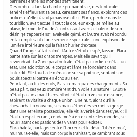
barrières entre les mondes s'effritaient.
Des ombres dans la chambre prenaient vie, des tentacules
éthérés effleurant sa peau, caressant ses flancs, explorant des
orifices qu'elle n'avait jamais osé offrir. Elara, perdue dans le
tourbillon, avait accueilli tout : la douleur exquise mêlée au
plaisir, le froid de l'au-delà contrastant avec la chaleur de son
désir. "Je t'appartiens", avait-elle gémi, et l'Autre avait répondu
en la remplissant d'une semence spectrale – une explosion de
lumière intérieure qui la faisait hurler d'extase.
Quand l'orage s'était calmé, l'Autre s'était dissipé, laissant Elara
pantelante sur les draps trempés. Mais elle savait qu'il
reviendrait. La Zone parafoutrale n'était pas un lieu ; c'était un
état, une addiction où le corps et l'âme se fondaient dans
l'interdit. Elle toucha le médaillon sur sa poitrine, sentant son
pouls spectral battre en écho au sien.
Pourtant, au fil des nuits, Elara remarqua des changements. Sa
peau pâlit, ses yeux s'ombrèrent d'un voile surnaturel. L'Autre
n'était pas un amant bienveillant ; il était un voleur d'essence,
aspirant sa vitalité à chaque union. Une nuit, alors qu'il la
chevauchait à nouveau, ses mains éthérées serrant sa gorge
dans une étreinte possessive, elle vit la vérité dans ses yeux : il
était un esprit errant, condamné à errer entre les mondes, se
nourrissant des passions des vivants pour exister.
Elara haleta, partagée entre l'horreur et le désir. "Libère-moi",
murmura-t-elle, mais son corps la trahissait, se cambrant sous