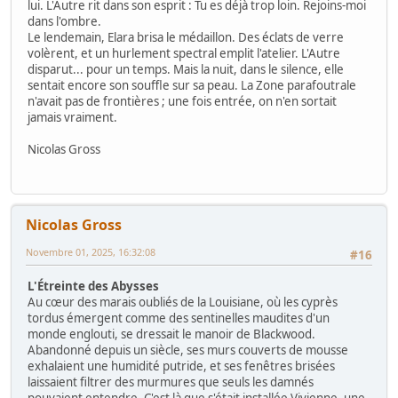
lui. L'Autre rit dans son esprit : Tu es déjà trop loin. Rejoins-moi
dans l'ombre.
Le lendemain, Elara brisa le médaillon. Des éclats de verre
volèrent, et un hurlement spectral emplit l'atelier. L'Autre
disparut... pour un temps. Mais la nuit, dans le silence, elle
sentait encore son souffle sur sa peau. La Zone parafoutrale
n'avait pas de frontières ; une fois entrée, on n'en sortait
jamais vraiment.
Nicolas Gross
Nicolas Gross
Novembre 01, 2025, 16:32:08
#16
L'Étreinte des Abysses
Au cœur des marais oubliés de la Louisiane, où les cyprès
tordus émergent comme des sentinelles maudites d'un
monde englouti, se dressait le manoir de Blackwood.
Abandonné depuis un siècle, ses murs couverts de mousse
exhalaient une humidité putride, et ses fenêtres brisées
laissaient filtrer des murmures que seuls les damnés
pouvaient entendre. C'est là que s'était installée Vivienne, une