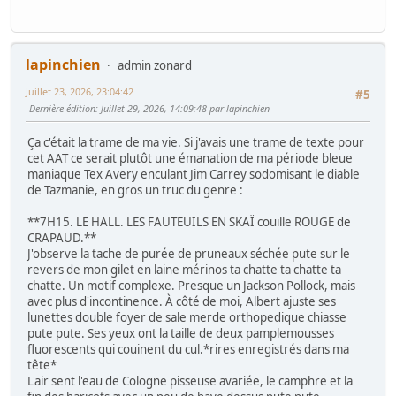
lapinchien
admin zonard
Juillet 23, 2026, 23:04:42
#5
Dernière édition
: Juillet 29, 2026, 14:09:48 par lapinchien
Ça c'était la trame de ma vie. Si j'avais une trame de texte pour
cet AAT ce serait plutôt une émanation de ma période bleue
maniaque Tex Avery enculant Jim Carrey sodomisant le diable
de Tazmanie, en gros un truc du genre :
**7H15. LE HALL. LES FAUTEUILS EN SKAÏ couille ROUGE de
CRAPAUD.**
J'observe la tache de purée de pruneaux séchée pute sur le
revers de mon gilet en laine mérinos ta chatte ta chatte ta
chatte. Un motif complexe. Presque un Jackson Pollock, mais
avec plus d'incontinence. À côté de moi, Albert ajuste ses
lunettes double foyer de sale merde orthopedique chiasse
pute pute. Ses yeux ont la taille de deux pamplemousses
fluorescents qui couinent du cul.*rires enregistrés dans ma
tête*
L'air sent l'eau de Cologne pisseuse avariée, le camphre et la