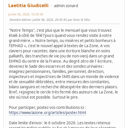
Laetitia Giudicelli
admin zonard
Juillet 06, 2026, 10:26:58
Dernière édition
: Juillet 06, 2026, 20:45:45 par Nino St Félix
"Notre Temps", c'est plus que le mensuel que vous trouvez
étalé à côté de Télé7jours quand vous rendez visite à votre
grand-mère. « Notre temps, ou misères et petits bonheurs à
l'EPHAD », c'est le nouvel appel à textes de La Zone. A vos
claviers pour raconter, dans une écriture blanche en soins
palliatifs, des tranches de vie (ou de non-vies) dans un grand
EHPAD du centre de la France. Au degré zéro de l' écriture,
devenez le Sade des escarres et des sondes urinaires :
imaginez pensionnaires, familles, personnel, direction,
inspecteurs et inspectrices de l'ARS dans un monde de violence
et de sexualité débridées, entre mesures des constantes,
bilans sanguins et recherche désespérée des derniers plaisirs.
Bref, rejoignez le cercle très fermé des auteurs de La Zone, le
site où tout est possible. Surtout le pire.
Pour participer, postez vos contributions ici :
https://www.lazone.org/articles/poster.html
Date limite d'envoi : le 6 octobre 2026. Les textes retenus
seront toutefois publiés au fur et à mesure de leur réception,