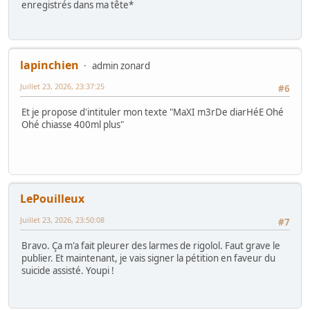
enregistrés dans ma tête*
lapinchien
admin zonard
Juillet 23, 2026, 23:37:25
#6
Et je propose d'intituler mon texte "MaXI m3rDe diarHéE Ohé
Ohé chiasse 400ml plus"
LePouilleux
Juillet 23, 2026, 23:50:08
#7
Bravo. Ça m'a fait pleurer des larmes de rigolol. Faut grave le
publier. Et maintenant, je vais signer la pétition en faveur du
suicide assisté. Youpi !