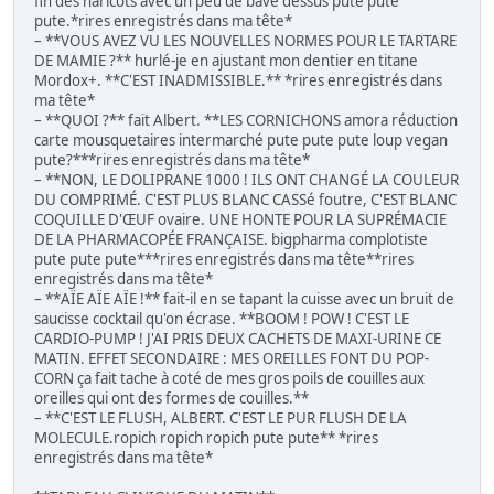
fin des haricots avec un peu de bave dessus pute pute
pute.*rires enregistrés dans ma tête*
– **VOUS AVEZ VU LES NOUVELLES NORMES POUR LE TARTARE
DE MAMIE ?** hurlé-je en ajustant mon dentier en titane
Mordox+. **C'EST INADMISSIBLE.** *rires enregistrés dans
ma tête*
– **QUOI ?** fait Albert. **LES CORNICHONS amora réduction
carte mousquetaires intermarché pute pute pute loup vegan
pute?***rires enregistrés dans ma tête*
– **NON, LE DOLIPRANE 1000 ! ILS ONT CHANGÉ LA COULEUR
DU COMPRIMÉ. C'EST PLUS BLANC CASSé foutre, C'EST BLANC
COQUILLE D'ŒUF ovaire. UNE HONTE POUR LA SUPRÉMACIE
DE LA PHARMACOPÉE FRANÇAISE. bigpharma complotiste
pute pute pute***rires enregistrés dans ma tête**rires
enregistrés dans ma tête*
– **AÏE AÏE AÏE !** fait-il en se tapant la cuisse avec un bruit de
saucisse cocktail qu'on écrase. **BOOM ! POW ! C'EST LE
CARDIO-PUMP ! J'AI PRIS DEUX CACHETS DE MAXI-URINE CE
MATIN. EFFET SECONDAIRE : MES OREILLES FONT DU POP-
CORN ça fait tache à coté de mes gros poils de couilles aux
oreilles qui ont des formes de couilles.**
– **C'EST LE FLUSH, ALBERT. C'EST LE PUR FLUSH DE LA
MOLECULE.ropich ropich ropich pute pute** *rires
enregistrés dans ma tête*