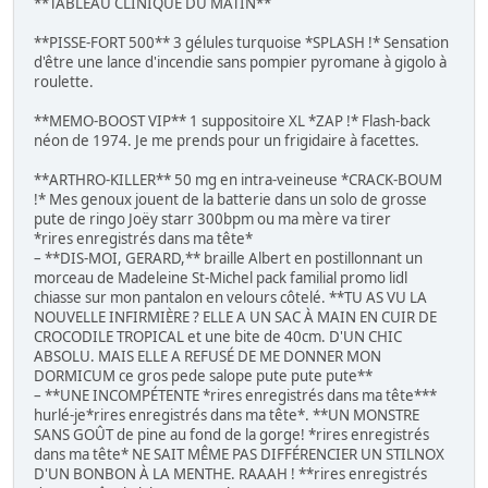
**TABLEAU CLINIQUE DU MATIN**
**PISSE-FORT 500** 3 gélules turquoise *SPLASH !* Sensation
d'être une lance d'incendie sans pompier pyromane à gigolo à
roulette.
**MEMO-BOOST VIP** 1 suppositoire XL *ZAP !* Flash-back
néon de 1974. Je me prends pour un frigidaire à facettes.
**ARTHRO-KILLER** 50 mg en intra-veineuse *CRACK-BOUM
!* Mes genoux jouent de la batterie dans un solo de grosse
pute de ringo Joëy starr 300bpm ou ma mère va tirer
*rires enregistrés dans ma tête*
– **DIS-MOI, GERARD,** braille Albert en postillonnant un
morceau de Madeleine St-Michel pack familial promo lidl
chiasse sur mon pantalon en velours côtelé. **TU AS VU LA
NOUVELLE INFIRMIÈRE ? ELLE A UN SAC À MAIN EN CUIR DE
CROCODILE TROPICAL et une bite de 40cm. D'UN CHIC
ABSOLU. MAIS ELLE A REFUSÉ DE ME DONNER MON
DORMICUM ce gros pede salope pute pute pute**
– **UNE INCOMPÉTENTE *rires enregistrés dans ma tête***
hurlé-je*rires enregistrés dans ma tête*. **UN MONSTRE
SANS GOÛT de pine au fond de la gorge! *rires enregistrés
dans ma tête* NE SAIT MÊME PAS DIFFÉRENCIER UN STILNOX
D'UN BONBON À LA MENTHE. RAAAH ! **rires enregistrés