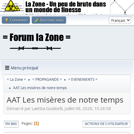
La Zone - Un peu de brute dans
un monde de finesse
Publication de textes sombres, débiles, violents.
Connexion
Inscrivez-vous
Menu principal
= La Zone =
= PROPAGANDE =
= EVENEMENTS =
►
►
AAT Les misères de notre temps
►
AAT Les misères de notre temps
Démarré par Laetitia Giudicelli, Juillet 06, 2026, 10:26:58
Pages
1
EN BAS
ACTIONS DE L'UTILISATEUR