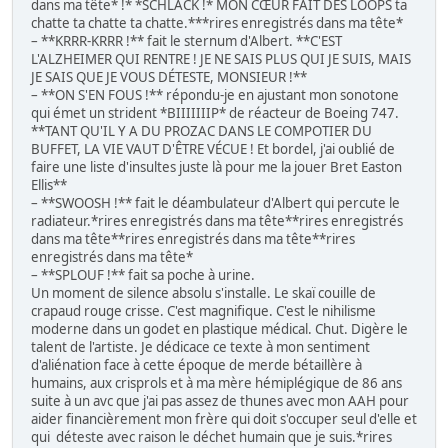
dans ma tête* !* *SCHLACK !* MON CŒUR FAIT DES LOOPS ta
chatte ta chatte ta chatte.***rires enregistrés dans ma tête*
– **KRRR-KRRR !** fait le sternum d'Albert. **C'EST
L'ALZHEIMER QUI RENTRE ! JE NE SAIS PLUS QUI JE SUIS, MAIS
JE SAIS QUE JE VOUS DÉTESTE, MONSIEUR !**
– **ON S'EN FOUS !** répondu-je en ajustant mon sonotone
qui émet un strident *BIIIIIIIP* de réacteur de Boeing 747.
**TANT QU'IL Y A DU PROZAC DANS LE COMPOTIER DU
BUFFET, LA VIE VAUT D'ÊTRE VÉCUE ! Et bordel, j'ai oublié de
faire une liste d'insultes juste là pour me la jouer Bret Easton
Ellis**
– **SWOOSH !** fait le déambulateur d'Albert qui percute le
radiateur.*rires enregistrés dans ma tête**rires enregistrés
dans ma tête**rires enregistrés dans ma tête**rires
enregistrés dans ma tête*
– **SPLOUF !** fait sa poche à urine.
Un moment de silence absolu s'installe. Le skaï couille de
crapaud rouge crisse. C'est magnifique. C'est le nihilisme
moderne dans un godet en plastique médical. Chut. Digère le
talent de l'artiste. Je dédicace ce texte à mon sentiment
d'aliénation face à cette époque de merde bétaillère à
humains, aux crisprols et à ma mère hémiplégique de 86 ans
suite à un avc que j'ai pas assez de thunes avec mon AAH pour
aider financièrement mon frère qui doit s'occuper seul d'elle et
qui déteste avec raison le déchet humain que je suis.*rires