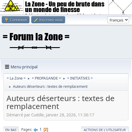
La Zone - Un peu de brute dans
un monde de finesse
Publication de textes sombres, débiles, violents.
Connexion
Inscrivez-vous
Menu principal
= La Zone =
= PROPAGANDE =
= INITIATIVES =
►
►
Auteurs déserteurs : textes de remplacement
►
Auteurs déserteurs : textes de
remplacement
Démarré par Cuddle, Janvier 28, 2026, 11:36:17
1
Pages
2
EN BAS
ACTIONS DE L'UTILISATEUR