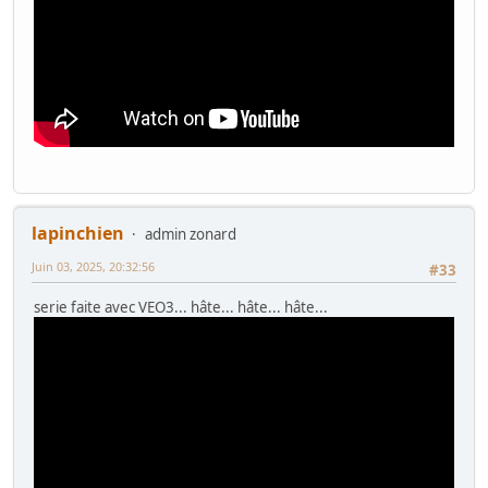
lapinchien
admin zonard
Juin 03, 2025, 20:32:56
#33
serie faite avec VEO3... hâte... hâte... hâte...