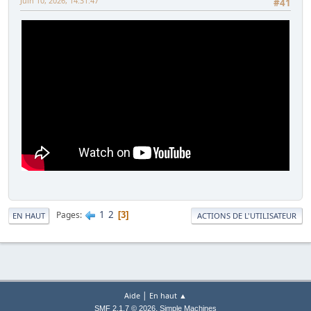
Juin 10, 2026, 14:31:47
#41
1
2
Pages
3
EN HAUT
ACTIONS DE L'UTILISATEUR
|
Aide
En haut ▲
,
SMF 2.1.7 © 2026
Simple Machines