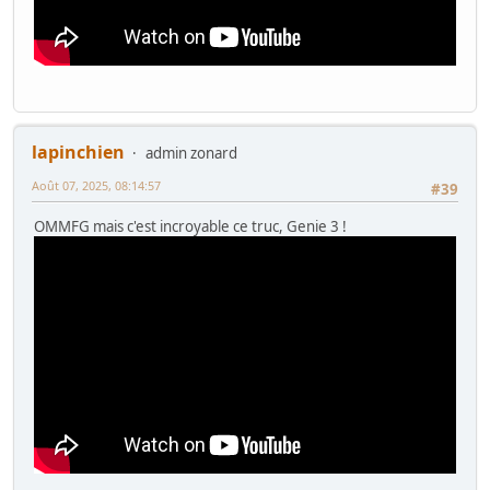
lapinchien
admin zonard
Août 07, 2025, 08:14:57
#39
OMMFG mais c'est incroyable ce truc, Genie 3 !