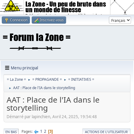
La Zone - Un peu de brute dans
un monde de finesse
Publication de textes sombres, débiles, violents.
Connexion
Inscrivez-vous
Menu principal
= La Zone =
= PROPAGANDE =
= INITIATIVES =
►
►
AAT : Place de l'IA dans le storytelling
►
AAT : Place de l'IA dans le
storytelling
Démarré par lapinchien, Avril 24, 2025, 19:54:48
1
2
Pages
3
EN BAS
ACTIONS DE L'UTILISATEUR