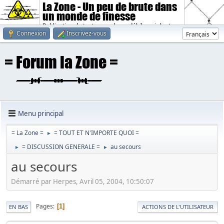
La Zone - Un peu de brute dans
un monde de finesse
Publication de textes sombres, débiles, violents.
Connexion
Inscrivez-vous
Menu principal
= La Zone =
= TOUT ET N'IMPORTE QUOI =
►
= DISCUSSION GENERALE =
au secours
►
►
au secours
Démarré par Herpes, Avril 05, 2004, 10:50:07
Pages
1
EN BAS
ACTIONS DE L'UTILISATEUR