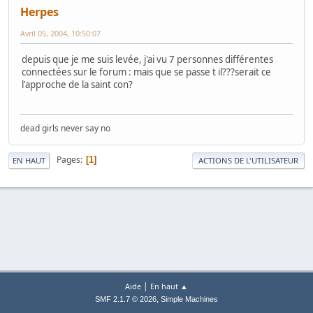
Herpes
Avril 05, 2004, 10:50:07
depuis que je me suis levée, j'ai vu 7 personnes différentes
connectées sur le forum : mais que se passe t il???serait ce
l'approche de la saint con?
dead girls never say no
Pages
1
EN HAUT
ACTIONS DE L'UTILISATEUR
|
Aide
En haut ▲
,
SMF 2.1.7 © 2026
Simple Machines