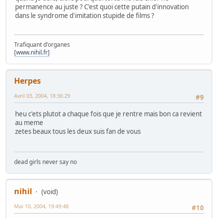
permanence au juste ? C'est quoi cette putain d'innovation
dans le syndrome d'imitation stupide de films ?
Trafiquant d'organes
[www.nihil.fr]
Herpes
Avril 03, 2004, 18:36:29
#9
heu c'ets plutot a chaque fois que je rentre mais bon ca revient
au meme
zetes beaux tous les deux suis fan de vous
dead girls never say no
nihil
(void)
Mai 10, 2004, 19:49:48
#10