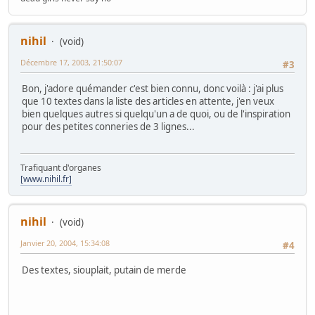
nihil
(void)
Décembre 17, 2003, 21:50:07
#3
Bon, j'adore quémander c'est bien connu, donc voilà : j'ai plus
que 10 textes dans la liste des articles en attente, j'en veux
bien quelques autres si quelqu'un a de quoi, ou de l'inspiration
pour des petites conneries de 3 lignes...
Trafiquant d'organes
[www.nihil.fr]
nihil
(void)
Janvier 20, 2004, 15:34:08
#4
Des textes, siouplait, putain de merde