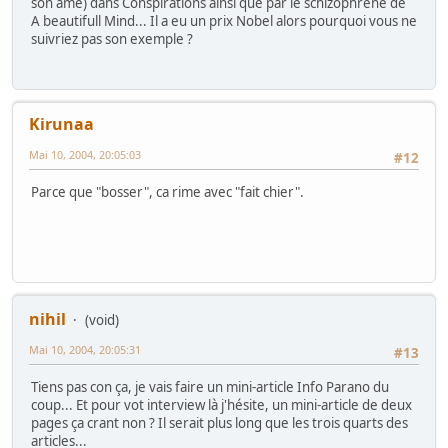
son âme) dans Conspirations ainsi que par le schizophrène de
A beautifull Mind... Il a eu un prix Nobel alors pourquoi vous ne
suivriez pas son exemple ?
Kirunaa
Mai 10, 2004, 20:05:03
#12
Parce que "bosser", ca rime avec "fait chier".
nihil
(void)
Mai 10, 2004, 20:05:31
#13
Tiens pas con ça, je vais faire un mini-article Info Parano du
coup... Et pour vot interview là j'hésite, un mini-article de deux
pages ça crant non ? Il serait plus long que les trois quarts des
articles...