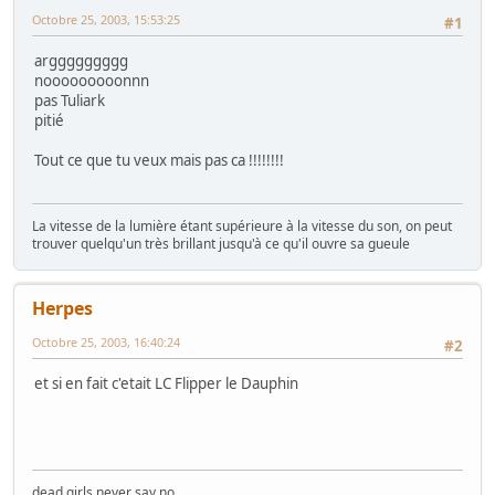
Octobre 25, 2003, 15:53:25
#1
arggggggggg
nooooooooonnn
pas Tuliark
pitié
Tout ce que tu veux mais pas ca !!!!!!!!
La vitesse de la lumière étant supérieure à la vitesse du son, on peut
trouver quelqu'un très brillant jusqu'à ce qu'il ouvre sa gueule
Herpes
Octobre 25, 2003, 16:40:24
#2
et si en fait c'etait LC Flipper le Dauphin
dead girls never say no