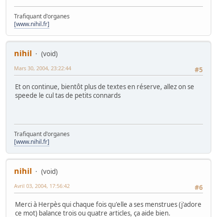
Trafiquant d'organes
[www.nihil.fr]
nihil
(void)
Mars 30, 2004, 23:22:44
#5
Et on continue, bientôt plus de textes en réserve, allez on se
speede le cul tas de petits connards
Trafiquant d'organes
[www.nihil.fr]
nihil
(void)
Avril 03, 2004, 17:56:42
#6
Merci à Herpès qui chaque fois qu'elle a ses menstrues (j'adore
ce mot) balance trois ou quatre articles, ça aide bien.