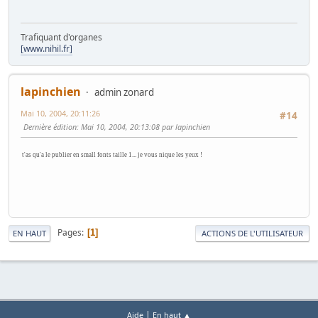
Trafiquant d'organes
[www.nihil.fr]
lapinchien
admin zonard
Mai 10, 2004, 20:11:26
#14
Dernière édition
: Mai 10, 2004, 20:13:08 par lapinchien
t'as qu'a le publier en small fonts taille 1... je vous nique les yeux !
Pages
1
EN HAUT
ACTIONS DE L'UTILISATEUR
|
Aide
En haut ▲