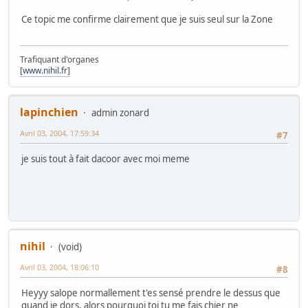
Ce topic me confirme clairement que je suis seul sur la Zone
Trafiquant d'organes
[www.nihil.fr]
lapinchien
admin zonard
Avril 03, 2004, 17:59:34
#7
je suis tout à fait dacoor avec moi meme
nihil
(void)
Avril 03, 2004, 18:06:10
#8
Heyyy salope normallement t'es sensé prendre le dessus que
quand je dors, alors pourquoi toi tu me fais chier ne