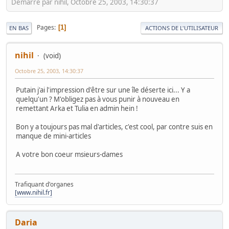
Démarré par nihil, Octobre 25, 2003, 14:30:37
Pages
1
EN BAS
ACTIONS DE L'UTILISATEUR
nihil
(void)
Octobre 25, 2003, 14:30:37
Putain j'ai l'impression d'être sur une île déserte ici... Y a
quelqu'un ? M'obligez pas à vous punir à nouveau en
remettant Arka et Tulia en admin hein !
Bon y a toujours pas mal d'articles, c'est cool, par contre suis en
manque de mini-articles
A votre bon coeur msieurs-dames
Trafiquant d'organes
[www.nihil.fr]
Daria