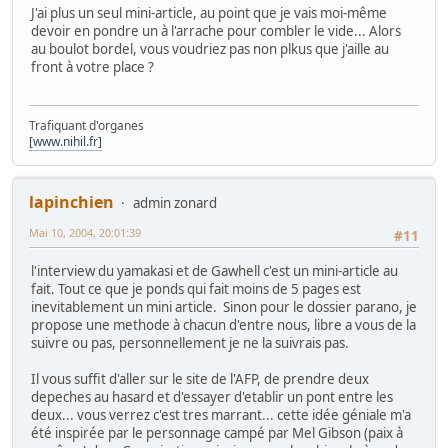
J'ai plus un seul mini-article, au point que je vais moi-même
devoir en pondre un à l'arrache pour combler le vide... Alors
au boulot bordel, vous voudriez pas non plkus que j'aille au
front à votre place ?
Trafiquant d'organes
[www.nihil.fr]
lapinchien
admin zonard
Mai 10, 2004, 20:01:39
#11
l'interview du yamakasi et de Gawhell c'est un mini-article au
fait. Tout ce que je ponds qui fait moins de 5 pages est
inevitablement un mini article. Sinon pour le dossier parano, je
propose une methode à chacun d'entre nous, libre a vous de la
suivre ou pas, personnellement je ne la suivrais pas.
Il vous suffit d'aller sur le site de l'AFP, de prendre deux
depeches au hasard et d'essayer d'etablir un pont entre les
deux... vous verrez c'est tres marrant... cette idée géniale m'a
été inspirée par le personnage campé par Mel Gibson (paix à