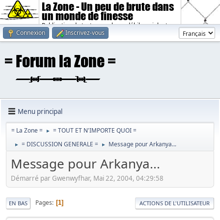
La Zone - Un peu de brute dans
un monde de finesse
Publication de textes sombres, débiles, violents.
Connexion
Inscrivez-vous
Menu principal
= La Zone =
= TOUT ET N'IMPORTE QUOI =
►
= DISCUSSION GENERALE =
Message pour Arkanya...
►
►
Message pour Arkanya...
Démarré par Gwenwyfhar, Mai 22, 2004, 04:29:58
Pages
1
EN BAS
ACTIONS DE L'UTILISATEUR