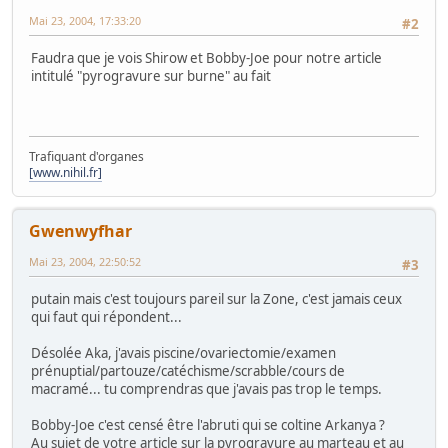
Mai 23, 2004, 17:33:20
#2
Faudra que je vois Shirow et Bobby-Joe pour notre article
intitulé "pyrogravure sur burne" au fait
Trafiquant d'organes
[www.nihil.fr]
Gwenwyfhar
Mai 23, 2004, 22:50:52
#3
putain mais c'est toujours pareil sur la Zone, c'est jamais ceux
qui faut qui répondent...
Désolée Aka, j'avais piscine/ovariectomie/examen
prénuptial/partouze/catéchisme/scrabble/cours de
macramé... tu comprendras que j'avais pas trop le temps.
Bobby-Joe c'est censé être l'abruti qui se coltine Arkanya ?
Au sujet de votre article sur la pyrogravure au marteau et au