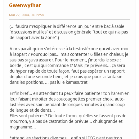
Gwenwyfhar
Mai 22, 2004, 04:29:58
(... faudra m'expliquer la différence un jour entre bac à sable
"discussions inutiles" et discussion générale "tout ce qui n'a pas
de rapport avec la Zone".)
Alors paraît qu'on s'intéresse à la testostérone qui vit avec moi
à l'appart ? Pourquoi pas... mais contenter 6 filles en chaleur, je
sais pas si ça va assurer. Pour le moment, j'interdis le sexe ;
bordel, c'est qui qui commande !? Mais j'te préviens... ça sera
du hyper rapide de toute façon, faut pas espérer un rapport
de plus d'une seconde hein ; et je crois que pour la fantaisie
dans les positions, ... pas lu le kamasutrat !
Enfin bref... en attendant tu peux faire patienter ton harem en
leur faisant miroiter des coucougnettes premier choix, auto-
lustrées avec soin pendant de longues minutes à grand coup
de langue et de dents...
Elles sont pubères ? De toute façon, qu'elles se fassent pas de
mourron, y a pas de castration de prévue... chuis grande et
magnanime...
*attend les réactions diverses... enfin si l'ECG n'est pas trop