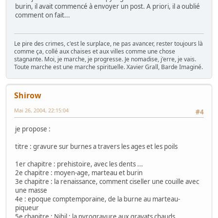
burin, il avait commencé à envoyer un post. A priori, il a oublié
comment on fait...
Le pire des crimes, c'est le surplace, ne pas avancer, rester toujours là
comme ça, collé aux chaises et aux villes comme une chose
stagnante. Moi, je marche, je progresse. Je nomadise, j'erre, je vais.
Toute marche est une marche spirituelle. Xavier Grall, Barde Imaginé.
Shirow
Mai 26, 2004, 22:15:04
#4
je propose :
titre : gravure sur burnes a travers les ages et les poils
1er chapitre : prehistoire, avec les dents ...
2e chapitre : moyen-age, marteau et burin
3e chapitre : la renaissance, comment ciseller une couille avec
une masse
4e : epoque comptemporaine, de la burne au marteau-
piqueur
5e chapitre : Nihil : la pyrogravure aux gravats chauds