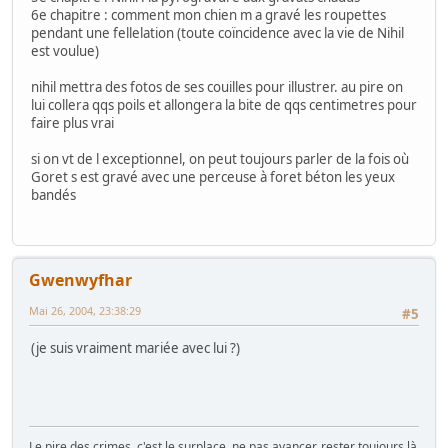
6e chapitre : comment mon chien m a gravé les roupettes
pendant une fellelation (toute coïncidence avec la vie de Nihil
est voulue)
nihil mettra des fotos de ses couilles pour illustrer. au pire on
lui collera qqs poils et allongera la bite de qqs centimetres pour
faire plus vrai
si on vt de l exceptionnel, on peut toujours parler de la fois où
Goret s est gravé avec une perceuse à foret béton les yeux
bandés
Gwenwyfhar
Mai 26, 2004, 23:38:29
#5
(je suis vraiment mariée avec lui ?)
Le pire des crimes, c'est le surplace, ne pas avancer, rester toujours là