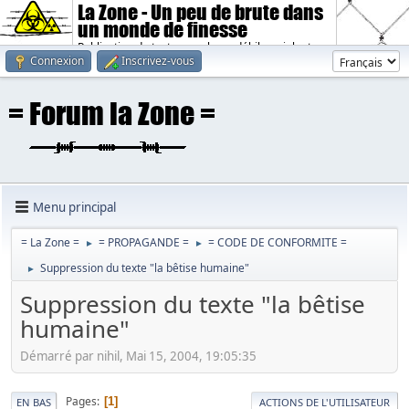
La Zone - Un peu de brute dans
un monde de finesse
Publication de textes sombres, débiles, violents.
Connexion
Inscrivez-vous
Menu principal
= La Zone =
= PROPAGANDE =
= CODE DE CONFORMITE =
►
►
Suppression du texte "la bêtise humaine"
►
Suppression du texte "la bêtise
humaine"
Démarré par nihil, Mai 15, 2004, 19:05:35
Pages
1
EN BAS
ACTIONS DE L'UTILISATEUR