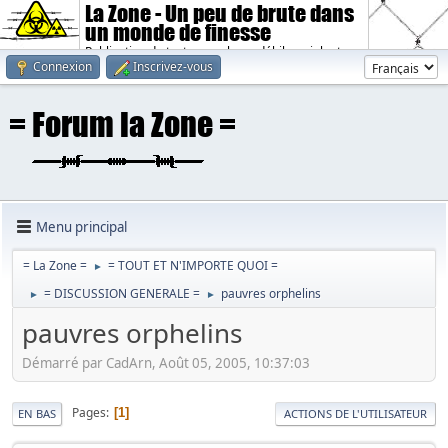
La Zone - Un peu de brute dans
un monde de finesse
Publication de textes sombres, débiles, violents.
Connexion
Inscrivez-vous
Menu principal
= La Zone =
= TOUT ET N'IMPORTE QUOI =
►
= DISCUSSION GENERALE =
pauvres orphelins
►
►
pauvres orphelins
Démarré par CadArn, Août 05, 2005, 10:37:03
Pages
1
EN BAS
ACTIONS DE L'UTILISATEUR