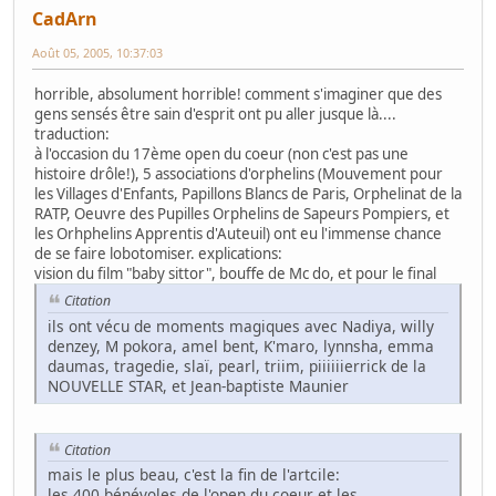
CadArn
Août 05, 2005, 10:37:03
horrible, absolument horrible! comment s'imaginer que des
gens sensés être sain d'esprit ont pu aller jusque là....
traduction:
à l'occasion du 17ème open du coeur (non c'est pas une
histoire drôle!), 5 associations d'orphelins (Mouvement pour
les Villages d'Enfants, Papillons Blancs de Paris, Orphelinat de la
RATP, Oeuvre des Pupilles Orphelins de Sapeurs Pompiers, et
les Orhphelins Apprentis d'Auteuil) ont eu l'immense chance
de se faire lobotomiser. explications:
vision du film "baby sittor", bouffe de Mc do, et pour le final
Citation
ils ont vécu de moments magiques avec Nadiya, willy
denzey, M pokora, amel bent, K'maro, lynnsha, emma
daumas, tragedie, slaï, pearl, triim, piiiiiierrick de la
NOUVELLE STAR, et Jean-baptiste Maunier
Citation
mais le plus beau, c'est la fin de l'artcile:
les 400 bénévoles de l'open du coeur et les