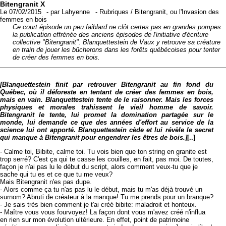
Bitengranit X
Le 07/02/2015
-
par
Lahyenne
-
Rubriques
/
Bitengranit, ou l'Invasion des
femmes en bois
Ce court épisode un peu faiblard ne clôt certes pas en grandes pompes
la publication effrénée des anciens épisodes de l'initiative d'écriture
collective "Bitengranit". Blanquettestein de Vaux y retrouve sa créature
en train de jouer les bûcherons dans les forêts québécoises pour tenter
de créer des femmes en bois.
[Blanquettestein finit par retrouver Bitengranit au fin fond du
Québec, où il déforeste en tentant de créer des femmes en bois,
mais en vain. Blanquettestein tente de le raisonner. Mais les forces
physiques et morales trahissent le vieil homme de savoir.
Bitengranit le tente, lui promet la domination partagée sur le
monde, lui demande ce que des années d'effort au service de la
science lui ont apporté. Blanquettestein cède et lui révèle le secret
qui manque à Bitengranit pour engendrer les êtres de bois.]
[..]
- Calme toi, Bibite, calme toi. Tu vois bien que ton string en granite est
trop serré? C'est ça qui te casse les couilles, en fait, pas moi. De toutes,
façon je n'ai pas lu le début du script, alors comment veux-tu que je
sache qui tu es et ce que tu me veux?
Mais Bitengranit n'es pas dupe.
- Alors comme ça tu n'as pas lu le début, mais tu m'as déjà trouvé un
surnom? Abruti de créateur à la manque! Tu me prends pour un branque?
- Je sais très bien comment je t'ai créé bibite: maladroit et honteux.
- Maître vous vous fourvoyez! La façon dont vous m'avez créé n'influa
en rien sur mon évolution ultérieure. En effet, point de patrimoine