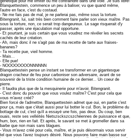
génétique pour me limiter ou me contraindre dans une voie. Je suis libre!
Blanquettestein, commence un peu à baliser, vu que quand même,
l'autre en face, c'est du costaud.
- Ne me fais pas de mal, je ne parlerai pas, même sous la torture.
Bitengranit, lui, sait très bien comment faire parler son vieux maître. Pas
sous la torture, non, ce serait trop dangeureux. Le sage risquerait d'y
passer, après une éjaculation mal opportune.
- Et pourtant, je suis certain que vous voudrez me révéler les secrets
cachés de leur création.
- Ah, mais donc il ne s'agit pas de ma recette de tarte aux fraises-
bananes?
- Ta recette pue, vieil homme.
- Mais...
- Elle pue!
- NOOOOOOOONNNNNN
Blanquettestein pense un instant se transformer en un gigantesque
dragon cracheur de feu pour carboniser son adversaire, avant de se
souvenir de la triste condition humaine de ce dernier... Un coeur de
pierre.
- Il faudra plus que de la mesquinerie pour m'avoir, Bitengranit.
- C'est donc du pouvoir que vous voulez maître? C'est pour cela que
vous m'avez créé?
Bien forcé de l'admettre, Blanquettestein admet que oui, en partie c'est
pour ça, mais que c'était aussi pour lui botter le cul. Bon, le problème du
bottage de cul, c'est qu'il a essayé une fois, pas deux. Du coup, ben
ouais, reste ses velléités Nietszsckszcszchéennes de puissance et que,
hum, bon, rien en fait. Et après, le savant se met à gromeller dans sa
barbe que non mais sans blagues.
- Vous m'avez créé pour cela, maître, et je puis désormais vous servir
tel que vous l'avez toujours désiré. Nous pouvons faire main basse sur