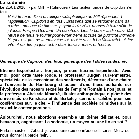
La sodomie
Le 21/01/2018
-
par
Mill
-
Rubriques
/
Les tables rondes de Cupidon s'en
fout
Voici le texte d'une chronique radiophonique de Mill répondant à
l'appellation "Cupidon s'en fout". Brassens doit se retourner dans sa
tombe : manque de finesse, psychologie zéro, vannes à faire pâlir de
jalousie Philippe Bouvard. On écouterait bien le fichier audio mais Mill
refuse de nous le fournir pour éviter d'être accusé de publicité indirecte.
Si ça c'est pas de la mauvaise foi, moi je suis John Malkovitch. A lire
vite et sur les gogues entre deux feuilles roses et tendres.
Générique de Cupidon s'en fout, générique des Tables rondes, etc.
Etienne Esperluette : Bonjour, je suis Etienne Esperluette. Avec
moi, pour cette table ronde, le professeur Jürgen Furkenmeister,
spécialiste de la mécanique des sentiments, détenteur d'une chaire
à l'université de Hambourg et auteur d'une thèse édifiante sur
l'évolution des moeurs sexuelles de l'empire Romain à nos jours, et
le professeur Abakada Mbacké, illustre anthropologue diplômé des
universités de Kinshasa et de Berkeley, connu et célébré pour ses
conférences sur, je cite, « l'influence des sociétés primitives sur la
sexualité contemporaine ».
Aujourd'hui, nous abordons ensemble un thème délicat et, pour
beaucoup, angoissant. La sodomie, un moyen ou une fin en soi ?
Furkenmeister : D'abord, je vous remercie de m'accueillir ainsi. Merci de
nous donner la parole hein...