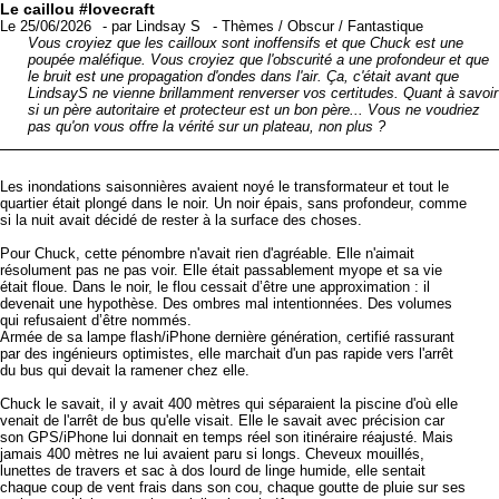
Le caillou #lovecraft
Le 25/06/2026
-
par
Lindsay S
-
Thèmes
/
Obscur
/
Fantastique
Vous croyiez que les cailloux sont inoffensifs et que Chuck est une
poupée maléfique. Vous croyiez que l'obscurité a une profondeur et que
le bruit est une propagation d'ondes dans l'air. Ça, c'était avant que
LindsayS ne vienne brillamment renverser vos certitudes. Quant à savoir
si un père autoritaire et protecteur est un bon père... Vous ne voudriez
pas qu'on vous offre la vérité sur un plateau, non plus ?
Les inondations saisonnières avaient noyé le transformateur et tout le
quartier était plongé dans le noir. Un noir épais, sans profondeur, comme
si la nuit avait décidé de rester à la surface des choses.
Pour Chuck, cette pénombre n'avait rien d'agréable. Elle n'aimait
résolument pas ne pas voir. Elle était passablement myope et sa vie
était floue. Dans le noir, le flou cessait d’être une approximation : il
devenait une hypothèse. Des ombres mal intentionnées. Des volumes
qui refusaient d’être nommés.
Armée de sa lampe flash/iPhone dernière génération, certifié rassurant
par des ingénieurs optimistes, elle marchait d'un pas rapide vers l'arrêt
du bus qui devait la ramener chez elle.
Chuck le savait, il y avait 400 mètres qui séparaient la piscine d'où elle
venait de l'arrêt de bus qu'elle visait. Elle le savait avec précision car
son GPS/iPhone lui donnait en temps réel son itinéraire réajusté. Mais
jamais 400 mètres ne lui avaient paru si longs. Cheveux mouillés,
lunettes de travers et sac à dos lourd de linge humide, elle sentait
chaque coup de vent frais dans son cou, chaque goutte de pluie sur ses