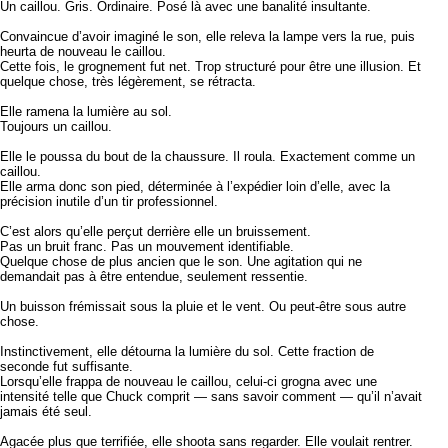
Un caillou. Gris. Ordinaire. Posé là avec une banalité insultante.
Convaincue d’avoir imaginé le son, elle releva la lampe vers la rue, puis
heurta de nouveau le caillou.
Cette fois, le grognement fut net. Trop structuré pour être une illusion. Et
quelque chose, très légèrement, se rétracta.
Elle ramena la lumière au sol.
Toujours un caillou.
Elle le poussa du bout de la chaussure. Il roula. Exactement comme un
caillou.
Elle arma donc son pied, déterminée à l’expédier loin d’elle, avec la
précision inutile d’un tir professionnel.
C’est alors qu’elle perçut derrière elle un bruissement.
Pas un bruit franc. Pas un mouvement identifiable.
Quelque chose de plus ancien que le son. Une agitation qui ne
demandait pas à être entendue, seulement ressentie.
Un buisson frémissait sous la pluie et le vent. Ou peut-être sous autre
chose.
Instinctivement, elle détourna la lumière du sol. Cette fraction de
seconde fut suffisante.
Lorsqu’elle frappa de nouveau le caillou, celui-ci grogna avec une
intensité telle que Chuck comprit — sans savoir comment — qu’il n’avait
jamais été seul.
Agacée plus que terrifiée, elle shoota sans regarder. Elle voulait rentrer.