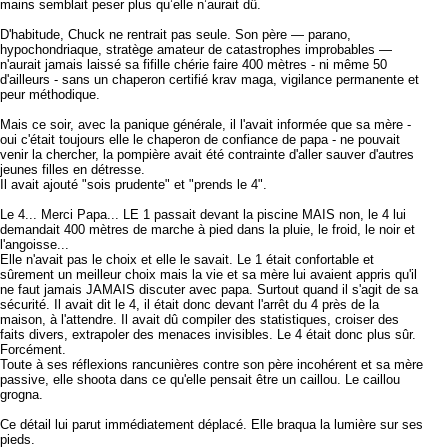
mains semblait peser plus qu’elle n’aurait dû.
D'habitude, Chuck ne rentrait pas seule. Son père — parano,
hypochondriaque, stratège amateur de catastrophes improbables —
n'aurait jamais laissé sa fifille chérie faire 400 mètres - ni même 50
d'ailleurs - sans un chaperon certifié krav maga, vigilance permanente et
peur méthodique.
Mais ce soir, avec la panique générale, il l'avait informée que sa mère -
oui c'était toujours elle le chaperon de confiance de papa - ne pouvait
venir la chercher, la pompière avait été contrainte d'aller sauver d'autres
jeunes filles en détresse.
Il avait ajouté "sois prudente" et "prends le 4".
Le 4... Merci Papa... LE 1 passait devant la piscine MAIS non, le 4 lui
demandait 400 mètres de marche à pied dans la pluie, le froid, le noir et
l'angoisse...
Elle n'avait pas le choix et elle le savait. Le 1 était confortable et
sûrement un meilleur choix mais la vie et sa mère lui avaient appris qu'il
ne faut jamais JAMAIS discuter avec papa. Surtout quand il s'agit de sa
sécurité. Il avait dit le 4, il était donc devant l'arrêt du 4 près de la
maison, à l'attendre. Il avait dû compiler des statistiques, croiser des
faits divers, extrapoler des menaces invisibles. Le 4 était donc plus sûr.
Forcément.
Toute à ses réflexions rancunières contre son père incohérent et sa mère
passive, elle shoota dans ce qu'elle pensait être un caillou. Le caillou
grogna.
Ce détail lui parut immédiatement déplacé. Elle braqua la lumière sur ses
pieds.