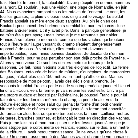
Irak. Bientôt le remord, la culpabilité d'avoir précipité un de mes hommes
à la mort. Et soudain, j’eus une vision: une plage de Normandie, en juin
44. Nous avancions rampant sous les rafales de l'ennemi. Le vent, les
feuilles grasses, la pluie vicieuse nous cinglaient le visage. Le soldat
Francis appelait sa mère entre deux sanglots. Au loin le chien des
Boulards poussaient des hurlements semblables aux tirs fournis d'une
batterie anti-aérienne. Et il y avait pire. Dans la panique généralisée, je
ne m'en étais pas aperçu mais lorsque je me retournais pour aider
Francis à se relever je me rendis compte que les vaches qui broutaient
tout à l'heure sur l'autre versant du champ s'étaient dangereusement
rapproché de nous. À vrai dire, elles continuaient d’avancer,
imperturbables, leurs mines bovines décidées. Je décidai de n’en rien
dire à Francis, pour ne pas perturber son état déjà proche de l'hystérie. «
Allons-y mon vieux. Ce sont les deniers mètres» tentais-je de le
raisonner. De fait, nous n’étions plus très éloignés de l'objectif. La ferme
des Boulards, entourée de haies de mûriers, d’aubépines, de marronniers
fatigués, n’était plus qu’à 150 mètres. En tant qu’officier des Marines
responsable de mon peloton, j’avais des décisions à prendre. Je
secouais le soldat Francis par le col de son imperméable jaune et bleu et
lui criait: «Cours vers la ferme, je vais retenir les vaches!». Enivré par
ma propre audace et boosté par l'adrénaline, je poussai Francis pour lui
faire dévaler les derniers mètres du champ, la pente finale, vers la
clôture électrique et notre salut qui prenait la forme d’un petit chemin
bitumé bordés de chênes et serpentant jusqu’à la ferme tant convoitée.
Je ramassai alors tout ce qui me tombait sous la main - cailloux, mottes
de terres, branches pourries, et balançait le tout en direction des vaches.
Puis je me laissais à mon tour glisser sur les fesses jusqu’à ce que je
sois stoppé par le corps inerte de Francis, étendu sur le dos, à un mètre
de la clôture. Il avait perdu connaissance. Je ne voyais qu’une chose à
faire. Un sergent assermenté des Marines ayant charge de vie humaines