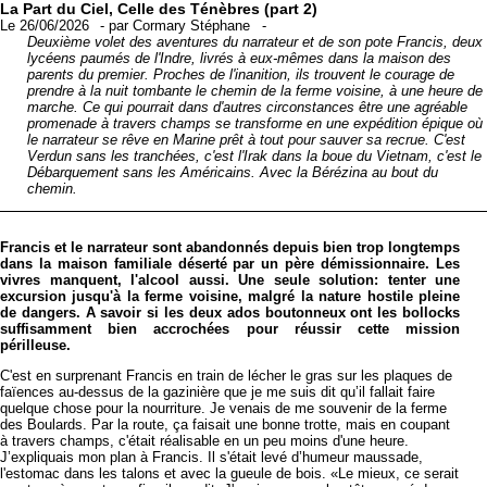
La Part du Ciel, Celle des Ténèbres (part 2)
Le 26/06/2026
-
par
Cormary Stéphane
-
Deuxième volet des aventures du narrateur et de son pote Francis, deux
lycéens paumés de l'Indre, livrés à eux-mêmes dans la maison des
parents du premier. Proches de l'inanition, ils trouvent le courage de
prendre à la nuit tombante le chemin de la ferme voisine, à une heure de
marche. Ce qui pourrait dans d'autres circonstances être une agréable
promenade à travers champs se transforme en une expédition épique où
le narrateur se rêve en Marine prêt à tout pour sauver sa recrue. C'est
Verdun sans les tranchées, c'est l'Irak dans la boue du Vietnam, c'est le
Débarquement sans les Américains. Avec la Bérézina au bout du
chemin.
Francis et le narrateur sont abandonnés depuis bien trop longtemps
dans la maison familiale déserté par un père démissionnaire. Les
vivres manquent, l'alcool aussi. Une seule solution: tenter une
excursion jusqu'à la ferme voisine, malgré la nature hostile pleine
de dangers. A savoir si les deux ados boutonneux ont les bollocks
suffisamment bien accrochées pour réussir cette mission
périlleuse.
C'est en surprenant Francis en train de lécher le gras sur les plaques de
faïences au-dessus de la gazinière que je me suis dit qu’il fallait faire
quelque chose pour la nourriture. Je venais de me souvenir de la ferme
des Boulards. Par la route, ça faisait une bonne trotte, mais en coupant
à travers champs, c'était réalisable en un peu moins d'une heure.
J’expliquais mon plan à Francis. Il s'était levé d’humeur maussade,
l'estomac dans les talons et avec la gueule de bois. «Le mieux, ce serait