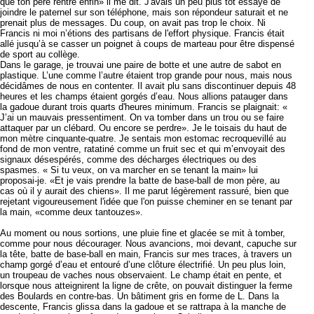
que ton père rentre enfin» il me dit. J'avais un peu plus tôt essayé de
joindre le paternel sur son téléphone, mais son répondeur saturait et ne
prenait plus de messages. Du coup, on avait pas trop le choix. Ni
Francis ni moi n’étions des partisans de l'effort physique. Francis était
allé jusqu’à se casser un poignet à coups de marteau pour être dispensé
de sport au collège.
Dans le garage, je trouvai une paire de botte et une autre de sabot en
plastique. L’une comme l’autre étaient trop grande pour nous, mais nous
décidâmes de nous en contenter. Il avait plu sans discontinuer depuis 48
heures et les champs étaient gorgés d’eau. Nous allions patauger dans
la gadoue durant trois quarts d'heures minimum. Francis se plaignait: «
J’ai un mauvais pressentiment. On va tomber dans un trou ou se faire
attaquer par un clébard. Ou encore se perdre». Je le toisais du haut de
mon mètre cinquante-quatre. Je sentais mon estomac recroquevillé au
fond de mon ventre, ratatiné comme un fruit sec et qui m’envoyait des
signaux désespérés, comme des décharges électriques ou des
spasmes. « Si tu veux, on va marcher en se tenant la main» lui
proposai-je. «Et je vais prendre la batte de base-ball de mon père, au
cas où il y aurait des chiens». Il me parut légèrement rassuré, bien que
rejetant vigoureusement l'idée que l'on puisse cheminer en se tenant par
la main, «comme deux tantouzes».
Au moment ou nous sortions, une pluie fine et glacée se mit à tomber,
comme pour nous décourager. Nous avancions, moi devant, capuche sur
la tête, batte de base-ball en main, Francis sur mes traces, à travers un
champ gorgé d’eau et entouré d’une clôture électrifié. Un peu plus loin,
un troupeau de vaches nous observaient. Le champ était en pente, et
lorsque nous atteignirent la ligne de crête, on pouvait distinguer la ferme
des Boulards en contre-bas. Un bâtiment gris en forme de L. Dans la
descente, Francis glissa dans la gadoue et se rattrapa à la manche de