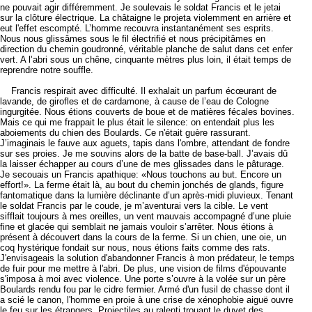
ne pouvait agir différemment. Je soulevais le soldat Francis et le jetai
sur la clôture électrique. La châtaigne le projeta violemment en arrière et
eut l'effet escompté. L’homme recouvra instantanément ses esprits.
Nous nous glissâmes sous le fil électrifié et nous précipitâmes en
direction du chemin goudronné, véritable planche de salut dans cet enfer
vert. A l’abri sous un chêne, cinquante mètres plus loin, il était temps de
reprendre notre souffle.
Francis respirait avec difficulté. Il exhalait un parfum écœurant de
lavande, de girofles et de cardamone, à cause de l’eau de Cologne
ingurgitée. Nous étions couverts de boue et de matières fécales bovines.
Mais ce qui me frappait le plus était le silence: on entendait plus les
aboiements du chien des Boulards. Ce n'était guère rassurant.
J’imaginais le fauve aux aguets, tapis dans l'ombre, attendant de fondre
sur ses proies. Je me souvins alors de la batte de base-ball. J’avais dû
la laisser échapper au cours d’une de mes glissades dans le pâturage.
Je secouais un Francis apathique: «Nous touchons au but. Encore un
effort!». La ferme était là, au bout du chemin jonchés de glands, figure
fantomatique dans la lumière déclinante d’un après-midi pluvieux. Tenant
le soldat Francis par le coude, je m’aventurai vers la cible. Le vent
sifflait toujours à mes oreilles, un vent mauvais accompagné d’une pluie
fine et glacée qui semblait ne jamais vouloir s’arrêter. Nous étions à
présent à découvert dans la cours de la ferme. Si un chien, une oie, un
coq hystérique fondait sur nous, nous étions faits comme des rats.
J'envisageais la solution d'abandonner Francis à mon prédateur, le temps
de fuir pour me mettre à l'abri. De plus, une vision de films d'épouvante
s'imposa à moi avec violence. Une porte s’ouvre à la volée sur un père
Boulards rendu fou par le cidre fermier. Armé d'un fusil de chasse dont il
a scié le canon, l'homme en proie à une crise de xénophobie aiguë ouvre
le feu sur les étrangers. Projectiles au ralenti trouant le duvet des