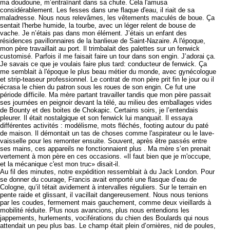
ma doudoune, m’entraînant dans sa chute. Cela l'amusa
considérablement. Les fesses dans une flaque d'eau, il riait de sa
maladresse. Nous nous relevâmes, les vêtements maculés de boue. Ça
sentait l'herbe humide, la tourbe, avec un léger relent de bouse de
vache. Je n’étais pas dans mon élément. J’étais un enfant des
résidences pavillonnaires de la banlieue de Saint-Nazaire. A l'époque,
mon père travaillait au port. Il trimbalait des palettes sur un fenwick
customisé. Parfois il me faisait faire un tour dans son engin. J’adorai ça.
Je savais ce que je voulais faire plus tard: conducteur de fenwick. Ça
me semblait à l'époque le plus beau métier du monde, avec gynécologue
et strip-teaseur professionnel. Le contrat de mon père prit fin le jour ou il
écrasa le chien du patron sous les roues de son engin. Ce fut une
période difficile. Ma mère partant travailler tandis que mon père passait
ses journées en peignoir devant la télé, au milieu des emballages vides
de Bounty et des boites de Chokapic. Certains soirs, je l’entendais
pleurer. Il était nostalgique et son fenwick lui manquait. Il essaya
différentes activités : modélisme, mots fléchés, footing autour du paté
de maison. Il démontait un tas de choses comme l'aspirateur ou le lave-
vaisselle pour les remonter ensuite. Souvent, après être passés entre
ses mains, ces appareils ne fonctionnaient plus . Ma mère s’en prenait
vertement à mon père en ces occasions. «Il faut bien que je m'occupe,
et la mécanique c'est mon truc» disait-il.
Au fil des minutes, notre expédition ressemblait à du Jack London. Pour
se donner du courage, Francis avait emporté une flasque d’eau de
Cologne, qu’il tétait avidement à intervalles réguliers. Sur le terrain en
pente raide et glissant, il vacillait dangereusement. Nous nous tenions
par les coudes, fermement mais gauchement, comme deux vieillards à
mobilité réduite. Plus nous avancions, plus nous entendions les
jappements, hurlements, vociférations du chien des Boulards qui nous
attendait un peu plus bas. Le champ était plein d’ornières, nid de poules,