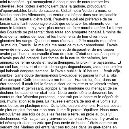
mini tranchées, qui menaçaient à chaque pas de nous rompre les
chevilles. Nos bottes s’enfonçaient dans la gadoue, provoquant
d’épouvantables bruits de succions. C'était notre Verdun à nous, un
Verdun sans les Allemands, un Verdun exubérant dans son implacable
ruralité. Je regrettai d’être sorti. Peut-être eut-il été préférable de se
lancer dans l’anthropophagie plutôt que de braver les éléments comme
nous le faisions. Il n’y avait plus moyen de faire marche arrière. La ferme
des Boulards se présentait dans toute son arrogante banalité à moins de
trois cents mètres de nous, et les hurlements de leur chien nous
glaçaient les sangs. Quel sort nous réservait-il ? Je maudis mon père.
Je maudis Francis. Je maudis ma mère de m’avoir abandonné. J'avais
envie de me coucher dans la gadoue et de disparaître, de me laisser
avaler par l’humus boursouflé d’eau de pluie. C’était une vie à laquelle je
n’avais pas été préparé. Les forces de la nature déchaînées, les
animaux de ferme cruels et neurasthéniques, la proximité paysanne... Et
ce ciel bas, couvert et rempli de nuages dégueulasses, avec une lumière
qui baissait dangereusement. Je l'avais oublié: à 16 heures, il ferait déjà
sombre. Sans doute devrions-nous bivouaquer et passer la nuit à l'abri
d'un bosquet. Cette perspective me terrifiait. Francis lui, était dans un
état second. Il avait fini la flasque d'eau de toilette et se laissait traîner,
pleurnichant et gémissant, agrippé à ma doudoune qui menaçait de se
déchirer. Le cauchemar était total. Cette amère défaite dessinait les
contours d'un Waterloo personnel, construit par la honte et le dégoût de
soi, l'humiliation et la peur. La nausée s'empara de moi et je vomis sur
mes bottes en plastique mou. De la bile, essentiellement. Francis pesait
de plus en plus fort sur mon bras. Il me fit perdre l'équilibre. Nous nous
retrouvâmes une fois de plus les fesses à terre, en proie au plus vil
déshonneur. «On va jamais y arriver» se lamentait Francis. Il y avait un
tel désespoir dans sa voix que j’eus envie de hurler. J'étais comme un
sergent des Marines qui entraînait ses troupes dans un guet-apens en