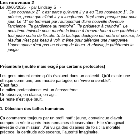
Les nouveaux 2
Le 30/06/2026
-
par
Lindsay S
-
"Les nouveaux 2", c'est parce qu'avant il y a eu "Les nouveaux 1". Je
précise, parce que c'était il y a longtemps. Sept mois presque jour pour
jour. Le "1" se terminait par l'autoportrait d'une nouvelle devenue
l'ancienne, "la gardienne du territoire", "le prédateur à craindre". Le
deuxième épisode nous montre la lionne à l'œuvre face à une pimbêche
tout juste sortie de l'école. Si la tactique déployée est nette et précise, le
résultat n'est pas beau à voir, même pour défendre une marguerite.
L'open space n'est pas un champ de fleurs. A choisir, je préférerais la
jungle.
Préambule (inutile mais exigé par certains protocoles)
Les gens aiment croire qu’ils évoluent dans un collectif. Qu’il existe une
éthique commune, une morale partagée, un “vivre ensemble”.
C’est faux.
Le milieu professionnel est un écosystème.
On observe, on classe, on agit.
Le reste n’est que bruit.
1. Détection des failles humaines
Ça commence toujours par un profil naïf : jeune, convaincue d’avoir
compris la vérité après trois semaines d’observation. Elle s’imaginait
investie d’une mission. J’ai vu ça des dizaines de fois : la moralité
précoce, la certitude adolescente, l’autorité imaginaire.