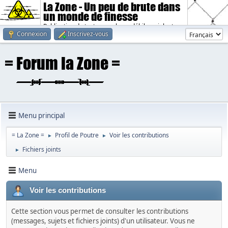
La Zone - Un peu de brute dans
un monde de finesse
Publication de textes sombres, débiles, violents.
Connexion
Inscrivez-vous
Menu principal
= La Zone =
Profil de Poutre
Voir les contributions
►
►
Fichiers joints
►
Menu
Voir les contributions
Cette section vous permet de consulter les contributions
(messages, sujets et fichiers joints) d'un utilisateur. Vous ne