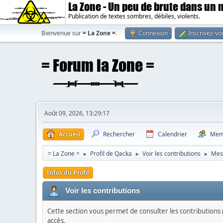
La Zone - Un peu de brute dans un
Publication de textes sombres, débiles, violents.
Bienvenue sur
= La Zone =
.
Connexion
Inscrivez-vo
Août 09, 2026, 13:29:17
Accueil
Rechercher
Calendrier
Mem
= La Zone =
Profil de Qacka
Voir les contributions
Mes
►
►
►
Infos du Profil
Voir les contributions
Cette section vous permet de consulter les contributions (
accès.