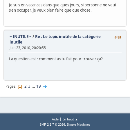
Je suis en vacances dans quelques jours, si personne ne veut
s'en occuper, je veux bien faire quelque chose.
= INUTILE =
/
Re : Le topic inutile de la catégorie
#15
inutile
Juin 23, 2010, 20:20:55
La question est : comment as tu fait pour trouver ça?
2
3
...
19
Pages
1
|
Aide
En haut ▲
,
SMF 2.1.7 © 2026
Simple Machines