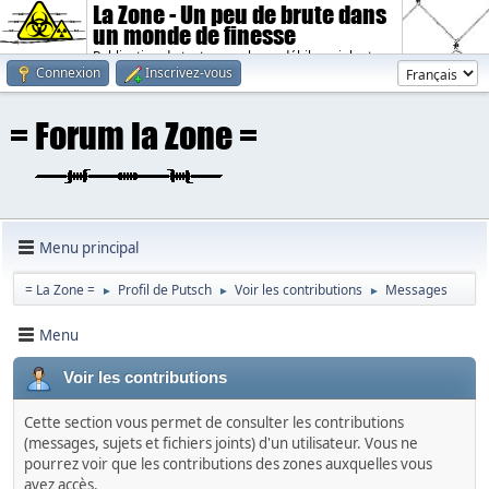
La Zone - Un peu de brute dans
un monde de finesse
Publication de textes sombres, débiles, violents.
Connexion
Inscrivez-vous
Menu principal
= La Zone =
Profil de Putsch
Voir les contributions
Messages
►
►
►
Menu
Voir les contributions
Cette section vous permet de consulter les contributions
(messages, sujets et fichiers joints) d'un utilisateur. Vous ne
pourrez voir que les contributions des zones auxquelles vous
avez accès.