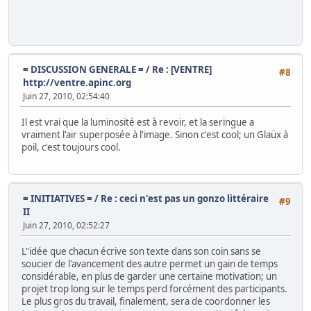
= DISCUSSION GENERALE =
/
Re : [VENTRE]
#8
http://ventre.apinc.org
Juin 27, 2010, 02:54:40
Il est vrai que la luminosité est à revoir, et la seringue a
vraiment l'air superposée à l'image. Sinon c'est cool; un Glaüx à
poil, c'est toujours cool.
= INITIATIVES =
/
Re : ceci n'est pas un gonzo littéraire
#9
II
Juin 27, 2010, 02:52:27
L"idée que chacun écrive son texte dans son coin sans se
soucier de l'avancement des autre permet un gain de temps
considérable, en plus de garder une certaine motivation; un
projet trop long sur le temps perd forcément des participants.
Le plus gros du travail, finalement, sera de coordonner les