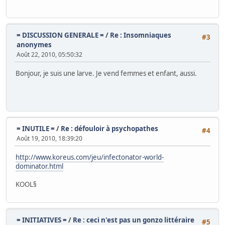
= DISCUSSION GENERALE =
/
Re : Insomniaques
#3
anonymes
Août 22, 2010, 05:50:32
Bonjour, je suis une larve. Je vend femmes et enfant, aussi.
= INUTILE =
/
Re : défouloir à psychopathes
#4
Août 19, 2010, 18:39:20
http://www.koreus.com/jeu/infectonator-world-
dominator.html
KOOL§
= INITIATIVES =
/
Re : ceci n'est pas un gonzo littéraire
#5