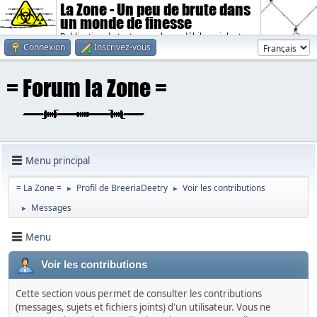
La Zone - Un peu de brute dans
un monde de finesse
Publication de textes sombres, débiles, violents.
Connexion
Inscrivez-vous
Menu principal
= La Zone =
Profil de BreeriaDeetry
Voir les contributions
►
►
Messages
►
Menu
Voir les contributions
Cette section vous permet de consulter les contributions
(messages, sujets et fichiers joints) d'un utilisateur. Vous ne