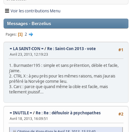
Voir les contributions Menu
Messages - Berzelius
2
Pages
1
= LA SAINT-CON =
/
Re : Saint-Con 2013 - vote
#1
Avril 23, 2013, 12:19:23
1. Burmaster195 : simple et sans prétention, débile et facile,
j'aime.
2. CTRL X : à peu près pour les mêmes raisons, mais j'aurais
préféré la Norvège comme lieu.
3. Carc : parce que quand même la cible est facile, mais
tellement jouissif...
= INUTILE =
/
Re : Re : défouloir à psychopathes
#2
Avril 18, 2013, 16:09:51
Citation de: Koax-Koax le Avril 18, 2013, 15:33:40