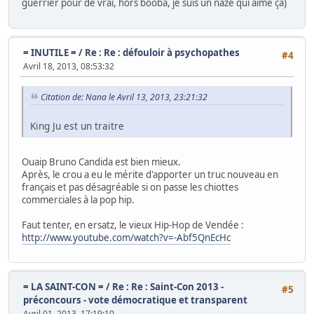
guerrier pour de vrai, hors booba, je suis un naze qui aime ça)
= INUTILE =
/
Re : Re : défouloir à psychopathes
#4
Avril 18, 2013, 08:53:32
Citation de: Nana le Avril 13, 2013, 23:21:32
King Ju est un traitre
Ouaip Bruno Candida est bien mieux.
Après, le crou a eu le mérite d'apporter un truc nouveau en
français et pas désagréable si on passe les chiottes
commerciales à la pop hip.
Faut tenter, en ersatz, le vieux Hip-Hop de Vendée :
http://www.youtube.com/watch?v=-Abf5QnEcHc
= LA SAINT-CON =
/
Re : Re : Saint-Con 2013 -
#5
préconcours - vote démocratique et transparent
Avril 01, 2013, 17:19:10