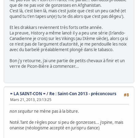
que de ne pas voir de gonzesses en Afghanistan.
C'est là, c'est bien là, mais c'est juste que c'est un peu caché (et
quand tu t'en tapes un(e) tu te dis alors que c'est pas dégeu').
Et les drakkars reviennent très forts cette année.
La preuve, History a même lancé il y a peu une série (Irlando-
Canadienne je crois) sur les Vikings (au IXème siècle), alors ça si
ce n'est pas de l'argument d'autorité, je me pendouille les noix
avec du barbelé préalablement plongé dans le tabasco.
Bon j'y retourne, j'ai une partie de petits chevaux à finir et un
verre de Picon-Bière à commencer...
= LA SAINT-CON =
/
Re : Saint-Con 2013 - préconcours
#8
Mars 21, 2013, 23:13:25
non sequitur
ne mène pas à la biture.
Noté.Tant de règles pour si peu de gonzesses... j'opine, mais
onanise (néologisme accepté en jurispru dance)