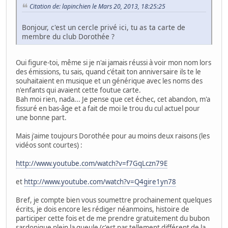
Citation de: lapinchien le Mars 20, 2013, 18:25:25
Bonjour, c'est un cercle privé ici, tu as ta carte de
membre du club Dorothée ?
Oui figure-toi, même si je n'ai jamais réussi à voir mon nom lors
des émissions, tu sais, quand c'était ton anniversaire ils te le
souhaitaient en musique et un générique avec les noms des
n'enfants qui avaient cette foutue carte.
Bah moi rien, nada... Je pense que cet échec, cet abandon, m'a
fissuré en bas-âge et a fait de moi le trou du cul actuel pour
une bonne part.
Mais j'aime toujours Dorothée pour au moins deux raisons (les
vidéos sont courtes) :
http://www.youtube.com/watch?v=f7GqLczn79E
et
http://www.youtube.com/watch?v=Q4gire1yn78
Bref, je compte bien vous soumettre prochainement quelques
écrits, je dois encore les rédiger néanmoins, histoire de
participer cette fois et de me prendre gratuitement du bubon
sardonique plein la gueule (c'est pas tellement différent de la