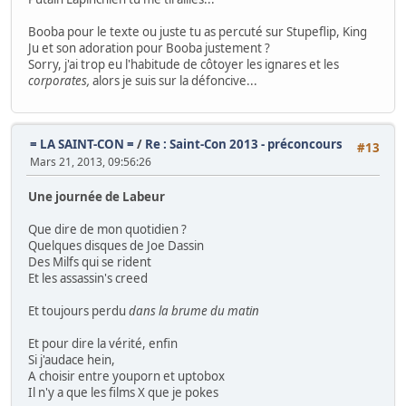
Booba pour le texte ou juste tu as percuté sur Stupeflip, King
Ju et son adoration pour Booba justement ?
Sorry, j'ai trop eu l'habitude de côtoyer les ignares et les
corporates,
alors je suis sur la défoncive...
= LA SAINT-CON =
/
Re : Saint-Con 2013 - préconcours
#13
Mars 21, 2013, 09:56:26
Une journée de Labeur
Que dire de mon quotidien ?
Quelques disques de Joe Dassin
Des Milfs qui se rident
Et les assassin's creed
Et toujours perdu
dans la brume du matin
Et pour dire la vérité, enfin
Si j'audace hein,
A choisir entre youporn et uptobox
Il n'y a que les films X que je pokes