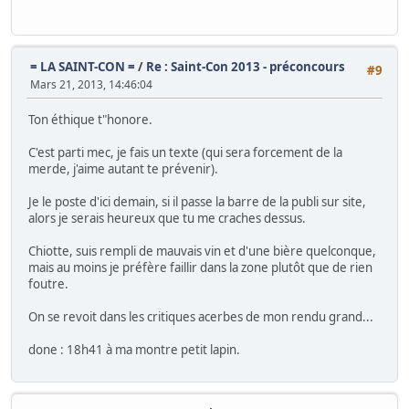
= LA SAINT-CON =
/
Re : Saint-Con 2013 - préconcours
#9
Mars 21, 2013, 14:46:04
Ton éthique t"honore.
C'est parti mec, je fais un texte (qui sera forcement de la
merde, j'aime autant te prévenir).
Je le poste d'ici demain, si il passe la barre de la publi sur site,
alors je serais heureux que tu me craches dessus.
Chiotte, suis rempli de mauvais vin et d'une bière quelconque,
mais au moins je préfère faillir dans la zone plutôt que de rien
foutre.
On se revoit dans les critiques acerbes de mon rendu grand...
done : 18h41 à ma montre petit lapin.