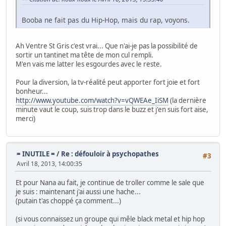
Booba ne fait pas du Hip-Hop, mais du rap, voyons.
Ah Ventre St Gris c'est vrai... Que n'ai-je pas la possibilité de
sortir un tantinet ma tête de mon cul rempli.
M'en vais me latter les esgourdes avec le reste.
Pour la diversion, la tv-réalité peut apporter fort joie et fort
bonheur...
http://www.youtube.com/watch?v=vQWEAe_IiSM
(la dernière
minute vaut le coup, suis trop dans le buzz et j'en suis fort aise,
merci)
= INUTILE =
/
Re : défouloir à psychopathes
#3
Avril 18, 2013, 14:00:35
Et pour Nana au fait, je continue de troller comme le sale que
je suis : maintenant j'ai aussi une hache...
(putain t'as choppé ça comment...)
(si vous connaissez un groupe qui mêle black metal et hip hop