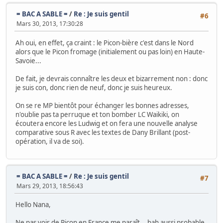
= BAC A SABLE =
/
Re : Je suis gentil
#6
Mars 30, 2013, 17:30:28
Ah oui, en effet, ça craint : le Picon-bière c'est dans le Nord
alors que le Picon fromage (initialement ou pas loin) en Haute-
Savoie...
De fait, je devrais connaître les deux et bizarrement non : donc
je suis con, donc rien de neuf, donc je suis heureux.
On se re MP bientôt pour échanger les bonnes adresses,
n'oublie pas ta perruque et ton bomber LC Waikiki, on
écoutera encore les Ludwig et on fera une nouvelle analyse
comparative sous R avec les textes de Dany Brillant (post-
opération, il va de soi).
= BAC A SABLE =
/
Re : Je suis gentil
#7
Mars 29, 2013, 18:56:43
Hello Nana,
Ne pas voir de Picon en France me paraît... bah aussi probable