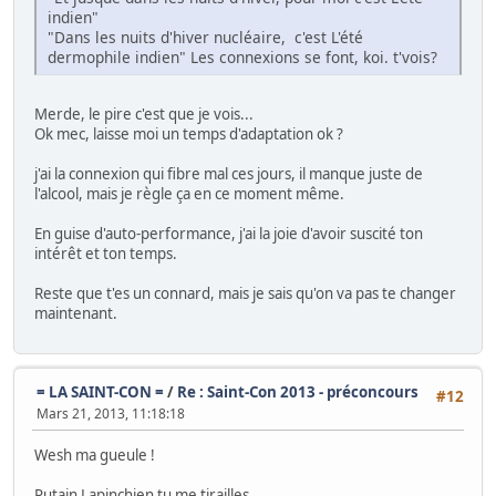
indien"
"Dans les nuits d'hiver nucléaire, c'est L'été
dermophile indien" Les connexions se font, koi. t'vois?
Merde, le pire c'est que je vois...
Ok mec, laisse moi un temps d'adaptation ok ?
j'ai la connexion qui fibre mal ces jours, il manque juste de
l'alcool, mais je règle ça en ce moment même.
En guise d'auto-performance, j'ai la joie d'avoir suscité ton
intérêt et ton temps.
Reste que t'es un connard, mais je sais qu'on va pas te changer
maintenant.
= LA SAINT-CON =
/
Re : Saint-Con 2013 - préconcours
#12
Mars 21, 2013, 11:18:18
Wesh ma gueule !
Putain Lapinchien tu me tirailles...