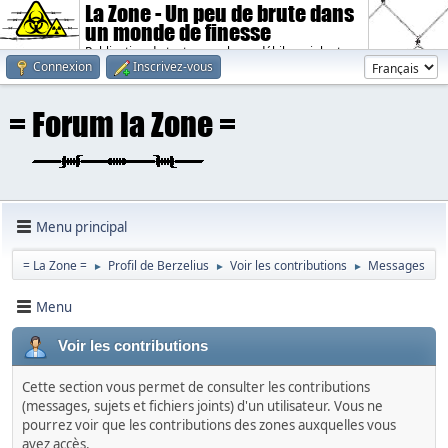
La Zone - Un peu de brute dans
un monde de finesse
Publication de textes sombres, débiles, violents.
Connexion
Inscrivez-vous
Menu principal
= La Zone =
Profil de Berzelius
Voir les contributions
Messages
►
►
►
Menu
Voir les contributions
Cette section vous permet de consulter les contributions
(messages, sujets et fichiers joints) d'un utilisateur. Vous ne
pourrez voir que les contributions des zones auxquelles vous
avez accès.