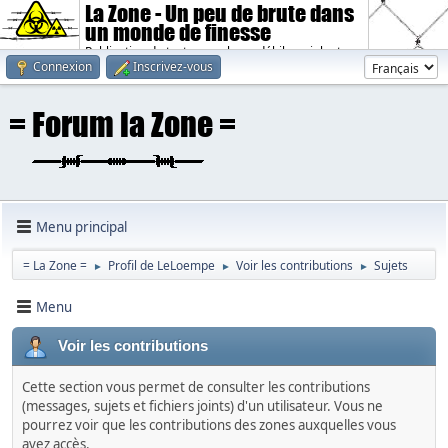
La Zone - Un peu de brute dans
un monde de finesse
Publication de textes sombres, débiles, violents.
Connexion
Inscrivez-vous
Menu principal
= La Zone =
Profil de LeLoempe
Voir les contributions
Sujets
►
►
►
Menu
Voir les contributions
Cette section vous permet de consulter les contributions
(messages, sujets et fichiers joints) d'un utilisateur. Vous ne
pourrez voir que les contributions des zones auxquelles vous
avez accès.