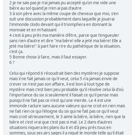
2 je ne sais pas je n'ai jamais pu accepté qu'on me vide une
bière au sol quand je n'en ai pas d'autre
3 à son père avec la même coupe de cheveux que moi, s'en
suit une discussion probablement dans laquelle je jouerai
l'immonde clodo devant qui il triomphera en donnant la
monnaie et en m'haïssant
4 c'est à peu près ma manière d'être, parce que l'engueuler
sans rien d'autre et dire "ma bière! elle a jeté ma bière! Elle a
jeté ma bière!" à part faire rire du pathétique de la situation,
c'est ça.
5 Bonne chose à faire, mais il faut essayer.
6 ?
Celui qui répond 6 résoudrait bien des mystères je suppose
mais il ne fait jamais ce qu'il veut, celui 5 n'a jamais envie de
crever ce n'est pas son affaire, il est bon à tout type de
mystère mais c'est bien peu probable qu'il résolve celui là d'où
l'importance du six si seulement il faisait ce qu'il pense mais
puisqu'il ne fait pas ce n'est qu'une merde. Le 4 est une
immonde raclure sans aucune valeure qui ne croit en rien mais
ne fait rien ce qui l'éloigne du six qui ne fait pas ce qu'il veut
mais croit sérieusement, le 3 aime la bière, la bière, rien que la
bière et c'est vrai que c'est pas si mal. Le 2 dans d'autres
situations niquera les plans du 6 et d'à peu près tous en
sommes, sous ses airs sages il a niqué le monde telle qu'il était