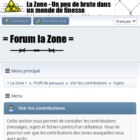
La Zone - Un peu de brute dans
un monde de finesse
Publication de textes sombres, débiles, violents.
Connexion
Inscrivez-vous
Menu principal
= La Zone =
Profil de раньше
Voir les contributions
Sujets
►
►
►
Menu
Voir les contributions
Cette section vous permet de consulter les contributions
(messages, sujets et fichiers joints) d'un utilisateur. Vous ne
pourrez voir que les contributions des zones auxquelles vous
avez accès.