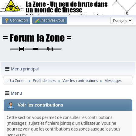
La Zone - Un peu de brute dans
un monde de finesse
Publication de textes sombres, débiles, violents.
Connexion
Inscrivez-vous
Menu principal
= La Zone =
Profil de lecks
Voir les contributions
Messages
►
►
►
Menu
Voir les contributions
Cette section vous permet de consulter les contributions
(messages, sujets et fichiers joints) d'un utilisateur. Vous ne
pourrez voir que les contributions des zones auxquelles vous
avez accès.