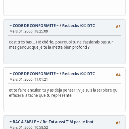
= CODE DE CONFORMITE =
/
Re:Lecks ®© DTC
#3
Mars 01, 2006, 18:25:09
c'est trés bas... Hé chérie, pourquoi tu ne t'assierais pas sur
mes genoux que je te la mette bien profond ?
= CODE DE CONFORMITE =
/
Re:Lecks ®© DTC
#4
Mars 01, 2006, 11:01:21
et te faire enculer, tu y as deja penser??? je suis la serpiere qui
effacera la tache que tu represente
= BAC A SABLE =
/
Re:Toi aussi T'M pas le foot
#5
Mars 01, 2006, 10:58:52