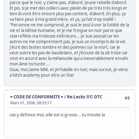
parce que le noir, y z'aime pas, d'abord. Jeune rebelle d'abord.
Et pis, si je met des colliers avec pleiiin de pic très très longs et
ben ils vont être encore plus pas content, d'abord. En plus, ça
va faire peur à ma grand mère, et ça, ça fait trop staïïlé !
"Personne ne me comprend, je suis le seul à voir la futilité de la
vie et la bêtise humaine, et je me fringue en noir parce que
cela reflète ma tristesse intérieure... Je suis asocial car les
autres ne me comprennent pas, je suis un incompris de la vie.
J'écrit des textes sombre et des poèmes sur la mort, car je
veut suivre les pas de baudelaire, et j'écoute de la zik triste car
c'est en accord avec la mélancolie qui a inexorablement envahi
mon âme torturée ...
Ouai, moi j'aime MM, et jm'habille en noir, mais surout, je viens
a bitch academy pour etre un Star
= CODE DE CONFORMITE =
/
Re:Lecks ®© DTC
#8
Mars 01, 2006, 08:55:17
vas y defonce moi, elle est si grosse... tu m'exite la