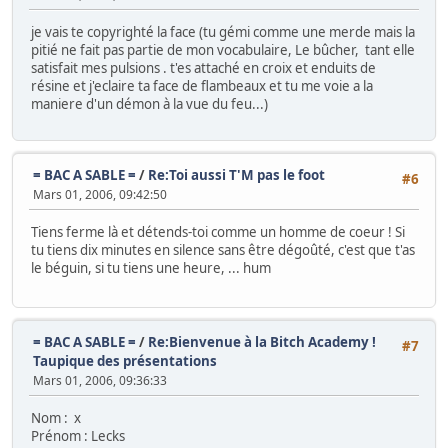
je vais te copyrighté la face (tu gémi comme une merde mais la
pitié ne fait pas partie de mon vocabulaire, Le bûcher, tant elle
satisfait mes pulsions . t'es attaché en croix et enduits de
résine et j'eclaire ta face de flambeaux et tu me voie a la
maniere d'un démon à la vue du feu...)
= BAC A SABLE =
/
Re:Toi aussi T'M pas le foot
#6
Mars 01, 2006, 09:42:50
Tiens ferme là et détends-toi comme un homme de coeur ! Si
tu tiens dix minutes en silence sans être dégoûté, c'est que t'as
le béguin, si tu tiens une heure, ... hum
= BAC A SABLE =
/
Re:Bienvenue à la Bitch Academy !
#7
Taupique des présentations
Mars 01, 2006, 09:36:33
Nom : x
Prénom : Lecks