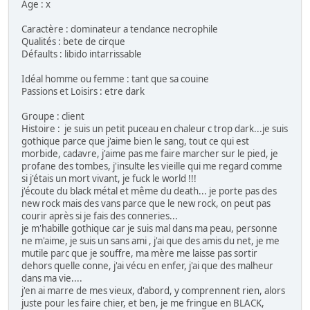
Age : x
Caractère : dominateur a tendance necrophile
Qualités : bete de cirque
Défaults : libido intarrissable
Idéal homme ou femme : tant que sa couine
Passions et Loisirs : etre dark
Groupe : client
Histoire : je suis un petit puceau en chaleur c trop dark...je suis
gothique parce que j'aime bien le sang, tout ce qui est
morbide, cadavre, j'aime pas me faire marcher sur le pied, je
profane des tombes, j'insulte les vieille qui me regard comme
si j'étais un mort vivant, je fuck le world !!!
j'écoute du black métal et même du death... je porte pas des
new rock mais des vans parce que le new rock, on peut pas
courir après si je fais des conneries...
je m'habille gothique car je suis mal dans ma peau, personne
ne m'aime, je suis un sans ami , j'ai que des amis du net, je me
mutile parc que je souffre, ma mère me laisse pas sortir
dehors quelle conne, j'ai vécu en enfer, j'ai que des malheur
dans ma vie....
j'en ai marre de mes vieux, d'abord, y comprennent rien, alors
juste pour les faire chier, et ben, je me fringue en BLACK,