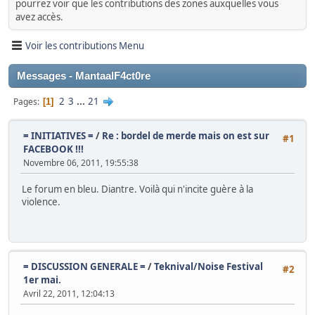
pourrez voir que les contributions des zones auxquelles vous
avez accès.
Voir les contributions Menu
Messages - MantaalF4ct0re
2
3
...
21
Pages
1
= INITIATIVES =
/
Re : bordel de merde mais on est sur
#1
FACEBOOK !!!
Novembre 06, 2011, 19:55:38
Le forum en bleu. Diantre. Voilà qui n'incite guère à la
violence.
= DISCUSSION GENERALE =
/
Teknival/Noise Festival
#2
1er mai.
Avril 22, 2011, 12:04:13