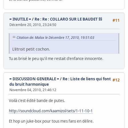
= INUTILE =
/
Re : Re : COLLARO SUR LE BAUDET §§
#11
Décembre 20, 2010, 23:24:50
Citation de: Malax le Décembre 17, 2010, 19:51:03
L'étroit petit cochon.
Tu as brisé le peu qu'il me restait d'enfance innocente.
= DISCUSSION GENERALE =
/
Re : Liste de liens qui font
#12
du bruit harmonique
Novembre 04, 2010, 21:46:12
Voilà c'est édité bande de putes.
http://soundcloud.com/kaamizol/sets/1-11-10-1
Et hop un juke-box pour tous mes fans en délire.