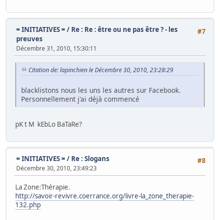
= INITIATIVES =
/
Re : Re : être ou ne pas être ? - les
#7
preuves
Décembre 31, 2010, 15:30:11
Citation de: lapinchien le Décembre 30, 2010, 23:28:29
blacklistons nous les uns les autres sur Facebook.
Personnellement j'ai déjà commencé
pK t M kEbLo BaTaRe?
= INITIATIVES =
/
Re : Slogans
#8
Décembre 30, 2010, 23:49:23
La Zone:Thérapie.
http://savoir-revivre.coerrance.org/livre-la_zone_therapie-
132.php