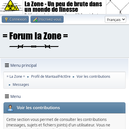
La Zone - Un peu de brute dans
un monde de finesse
Publication de textes sombres, débiles, violents.
Connexion
Inscrivez-vous
Menu principal
= La Zone =
Profil de MantaalF4ct0re
Voir les contributions
►
►
Messages
►
Menu
Voir les contributions
Cette section vous permet de consulter les contributions
(messages, sujets et fichiers joints) d'un utilisateur. Vous ne