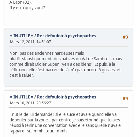
A Laon (02).
Il y en a qui y vont?
= INUTILE =
/
Re : défouloir à psychopathes
#3
Mars 12, 2011, 14:51:07
Non, pas des anciennes hardeuses mais
plutôt,statistiquement, des natives du Val de Sambre... mais
comme dirait Didier Super, "yen a des biens". Et puis, à la
réflexion, elle s'est barrée de là, n'a pas encore 6 gosses, et
c'est à saluer.
= INUTILE =
/
Re : défouloir à psychopathes
#4
Mars 10, 2011, 20:56:27
Inutile de lui demander si elle suce et avale quand elle va
débouler sur la zone...par contre je suis étonné que tu aies
réussi à tenir une conversation avec elle sans qu'elle n'avale
l'appareil si...mmh...dur...mmh