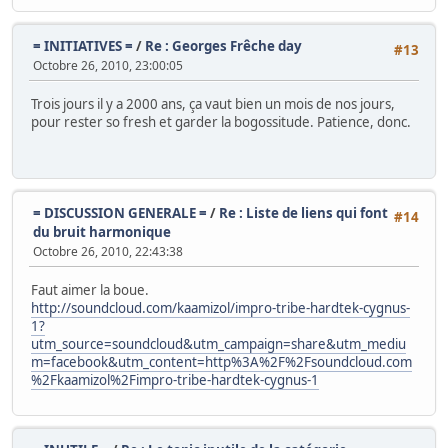
= INITIATIVES =
/
Re : Georges Frêche day
#13
Octobre 26, 2010, 23:00:05
Trois jours il y a 2000 ans, ça vaut bien un mois de nos jours,
pour rester so fresh et garder la bogossitude. Patience, donc.
= DISCUSSION GENERALE =
/
Re : Liste de liens qui font
#14
du bruit harmonique
Octobre 26, 2010, 22:43:38
Faut aimer la boue.
http://soundcloud.com/kaamizol/impro-tribe-hardtek-cygnus-
1?
utm_source=soundcloud&utm_campaign=share&utm_mediu
m=facebook&utm_content=http%3A%2F%2Fsoundcloud.com
%2Fkaamizol%2Fimpro-tribe-hardtek-cygnus-1