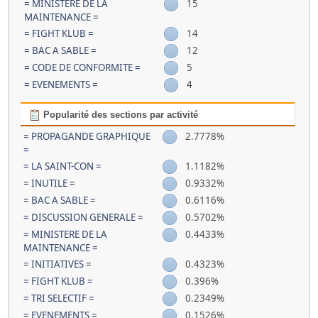
= MINISTERE DE LA
15
MAINTENANCE =
= FIGHT KLUB =
14
= BAC A SABLE =
12
= CODE DE CONFORMITE =
5
= EVENEMENTS =
4
Popularité des sections par activité
= PROPAGANDE GRAPHIQUE
2.7778%
=
= LA SAINT-CON =
1.1182%
= INUTILE =
0.9332%
= BAC A SABLE =
0.6116%
= DISCUSSION GENERALE =
0.5702%
= MINISTERE DE LA
0.4433%
MAINTENANCE =
= INITIATIVES =
0.4323%
= FIGHT KLUB =
0.396%
= TRI SELECTIF =
0.2349%
= EVENEMENTS =
0.1526%