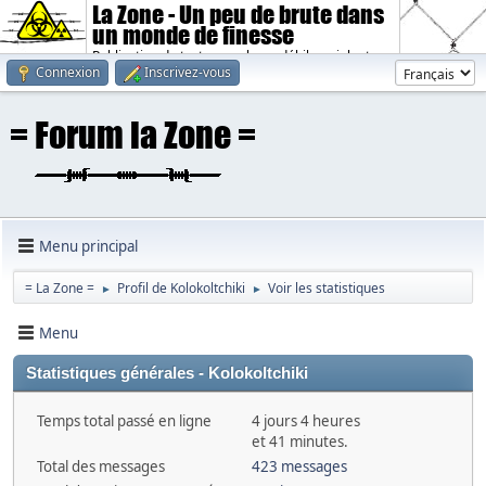
La Zone - Un peu de brute dans
un monde de finesse
Publication de textes sombres, débiles, violents.
Connexion
Inscrivez-vous
Menu principal
= La Zone =
Profil de Kolokoltchiki
Voir les statistiques
►
►
Menu
Statistiques générales - Kolokoltchiki
Temps total passé en ligne
4 jours 4 heures
et 41 minutes.
Total des messages
423 messages