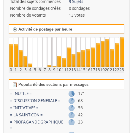
Total des sujets commencés
9 Sujets
Nombre de sondages créés
0 sondages
Nombre de votants
13 votes
Activité de postage par heure
0
1
2
3
4
5
6
7
8
9
10
11
12
13
14
15
16
17
18
19
20
21
22
23
Popularité des sections par messages
= INUTILE =
171
= DISCUSSION GENERALE =
68
= INITIATIVES =
56
= LA SAINT-CON =
42
= PROPAGANDE GRAPHIQUE
23
=