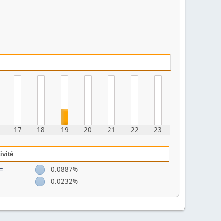
17
18
19
20
21
22
23
ivité
 =
0.0887%
0.0232%