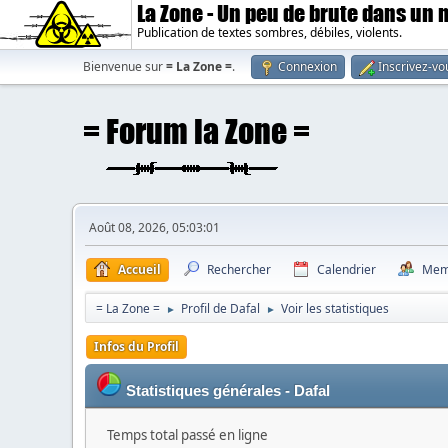
La Zone - Un peu de brute dans un
Publication de textes sombres, débiles, violents.
Bienvenue sur
= La Zone =
.
Connexion
Inscrivez-vo
Août 08, 2026, 05:03:01
Accueil
Rechercher
Calendrier
Mem
= La Zone =
Profil de Dafal
Voir les statistiques
►
►
Infos du Profil
Statistiques générales - Dafal
Temps total passé en ligne