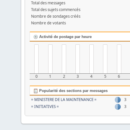
Total des messages
Total des sujets commencés
Nombre de sondages créés
Nombre de votants
Activité de postage par heure
0
1
2
3
4
5
6
Popularité des sections par messages
= MINISTERE DE LA MAINTENANCE =
3
= INITIATIVES =
3