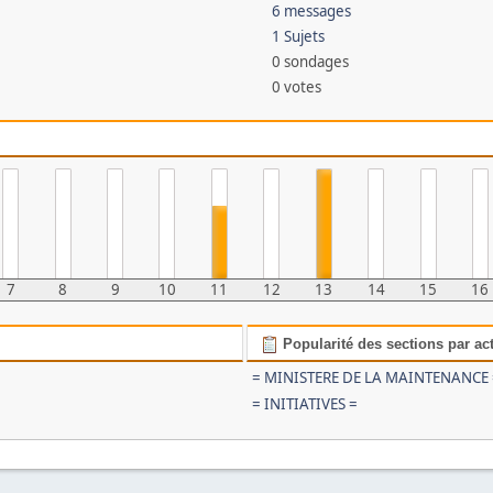
6 messages
1 Sujets
0 sondages
0 votes
7
8
9
10
11
12
13
14
15
16
Popularité des sections par act
= MINISTERE DE LA MAINTENANCE
= INITIATIVES =