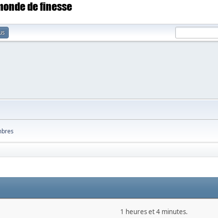
 monde de finesse
us
bres
1 heures et 4 minutes.