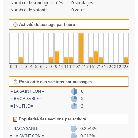
Nombre de sondages créés
0 sondages
Nombre de votants
0 votes
Activité de postage par heure
0
1
2
3
4
5
6
7
8
9
10
11
12
13
14
15
16
17
18
19
20
21
22
23
Popularité des sections par messages
= LA SAINT-CON =
8
= BAC A SABLE =
5
= INUTILE =
3
Popularité des sections par activité
= BAC A SABLE =
0.2548%
= LA SAINT-CON =
0.213%