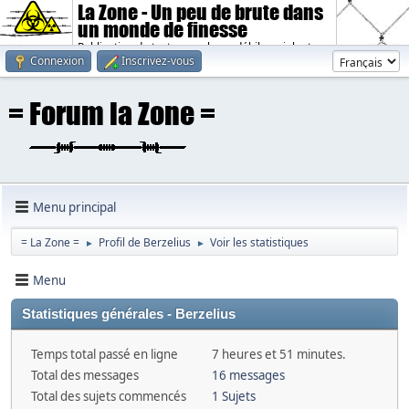
La Zone - Un peu de brute dans
un monde de finesse
Publication de textes sombres, débiles, violents.
Connexion
Inscrivez-vous
Menu principal
= La Zone =
Profil de Berzelius
Voir les statistiques
►
►
Menu
Statistiques générales - Berzelius
Temps total passé en ligne
7 heures et 51 minutes.
Total des messages
16 messages
Total des sujets commencés
1 Sujets