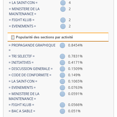
= LA SAINT-CON =
4
= MINISTERE DE LA
2
MAINTENANCE =
= FIGHT KLUB =
2
= EVENEMENTS =
2
Popularité des sections par activité
= PROPAGANDE GRAPHIQUE
0.8454%
=
= TRI SELECTIF =
0.7831%
= INITIATIVES =
0.4171%
= DISCUSSION GENERALE =
0.1509%
= CODE DE CONFORMITE =
0.149%
= LA SAINT-CON =
0.1065%
= EVENEMENTS =
0.0763%
= MINISTERE DE LA
0.0591%
MAINTENANCE =
= FIGHT KLUB =
0.0566%
= BAC A SABLE =
0.051%