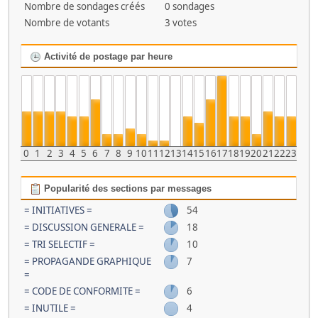
Nombre de sondages créés
0 sondages
Nombre de votants
3 votes
Activité de postage par heure
0
1
2
3
4
5
6
7
8
9
10
11
12
13
14
15
16
17
18
19
20
21
22
23
Popularité des sections par messages
= INITIATIVES =
54
= DISCUSSION GENERALE =
18
= TRI SELECTIF =
10
= PROPAGANDE GRAPHIQUE
7
=
= CODE DE CONFORMITE =
6
= INUTILE =
4