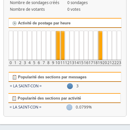
Nombre de sondages créés
0 sondages
Nombre de votants
0 votes
Activité de postage par heure
0
1
2
3
4
5
6
7
8
9
10
11
12
13
14
15
16
17
18
19
20
21
22
23
Popularité des sections par messages
= LA SAINT-CON =
3
Popularité des sections par activité
= LA SAINT-CON =
0.0799%