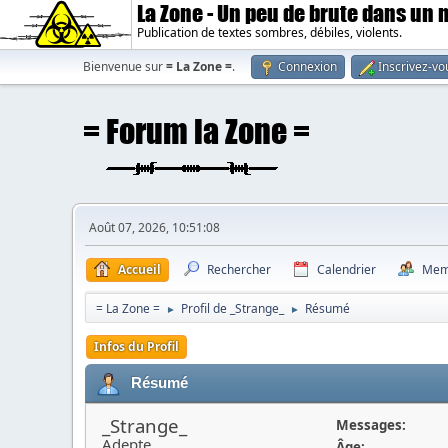
La Zone - Un peu de brute dans un
Publication de textes sombres, débiles, violents.
Bienvenue sur
= La Zone =
.
Connexion
Inscrivez-vo
Août 07, 2026, 10:51:08
Accueil
Rechercher
Calendrier
Mem
= La Zone =
Profil de _Strange_
Résumé
►
►
Infos du Profil
Résumé
_Strange_
Messages:
Adepte
Âge: