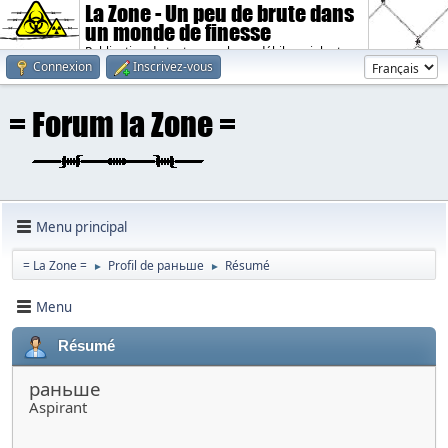
La Zone - Un peu de brute dans
un monde de finesse
Publication de textes sombres, débiles, violents.
Connexion
Inscrivez-vous
Menu principal
= La Zone =
Profil de раньше
Résumé
►
►
Menu
Résumé
раньше
Aspirant