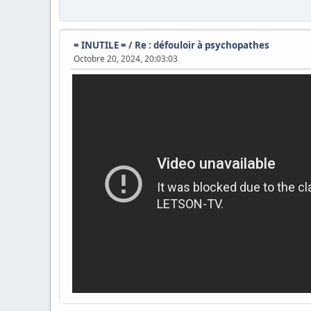
= INUTILE =
/
Re : défouloir à psychopathes
Octobre 20, 2024, 20:03:03