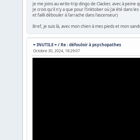
Je me joins au write-trip dingo de Clacker, avec à peine
Je crois qu'il n'y a que pour l'Inktober où j'ai été dans 
et failli débouler à l'arrache dans l'ascenseur)
Bref, je suis là, avec mon chien à mes pieds et mon san
= INUTILE =
/
Re : défouloir à psychopathes
Octobre 30, 2024, 18:29:07