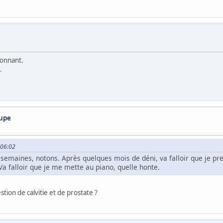
ionnant.
.
oupe
:06:02
maines, notons. Après quelques mois de déni, va falloir que je prenn
Va falloir que je me mette au piano, quelle honte.
tion de calvitie et de prostate ?