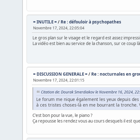
= INUTILE =
/
Re : défouloir à psychopathes
Novembre 17, 2024, 22:05:04
Le gros plan sur le visage et le regard est assez impress
La vidéo est bien au service de la chanson, sur ce coup là
= DISCUSSION GENERALE =
/
Re : nocturnales en gr
Novembre 17, 2024, 22:01:15
Citation de: Dourak Smerdiakov le Novembre 16, 2024, 22
Le forum me nique également les yeux depuis des se
à ces tristes choses-là en me bourrant la tronche. 
C'est bon pour la vue, le piano ?
Ça repousse les rendez vous au cours desquels il est ques