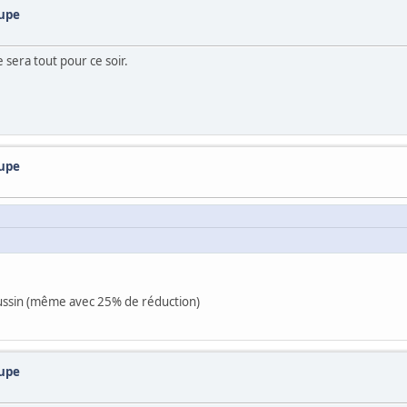
oupe
ce sera tout pour ce soir.
oupe
oussin (même avec 25% de réduction)
oupe