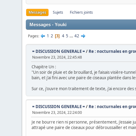
Messages
Sujets
Fichiers joints
Messages - Youki
1
2
4
5
...
42
Pages
3
= DISCUSSION GENERALE =
/
Re : nocturnales en gr
Novembre 23, 2024, 22:45:48
Chapitre Un :
"Un soir de pluie et de brouillard, je faisais visière-tunn
bain, et j'ai fini avec une paire de ciseaux plantée dans 
Sur ce, j'ouvre mon traitement de texte, j'ai encore des
= DISCUSSION GENERALE =
/
Re : nocturnales en gr
Novembre 23, 2024, 22:24:00
Je ne bourre rien ni personne, présentement, j'essaie jus
attrapé une paire de ciseaux pour débroussailler et m