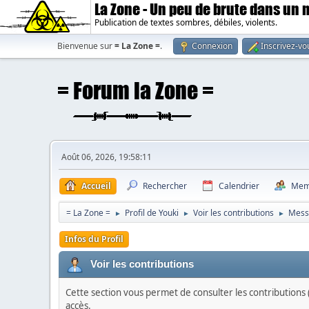
La Zone - Un peu de brute dans un
Publication de textes sombres, débiles, violents.
Bienvenue sur
= La Zone =
.
Connexion
Inscrivez-vo
Août 06, 2026, 19:58:11
Accueil
Rechercher
Calendrier
Mem
= La Zone =
Profil de Youki
Voir les contributions
Mess
►
►
►
Infos du Profil
Voir les contributions
Cette section vous permet de consulter les contributions (
accès.