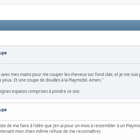
oupe
el avec mes mains pour me couper les cheveux sur fond clair, et je me suis pr
les yeux. Et une coupe de douilles à la Playmobil. Amen."
 signes espaces comprises à pondre ce soir.
oupe
te de me faire à l'idée que j'en ai pour un mois à ressembler à un Playmob
aintenant mon chien même refuse de me reconnaître)